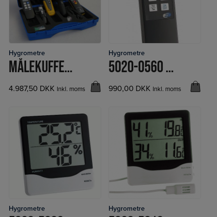
Hygrometre
Hygrometre
LÆS MERE
LÆS MERE
MÅLEKUFFERT – SKADESERVICE
5020-0560 THERMO-HYGROMETER
4.987,50
DKK
990,00
DKK
Inkl. moms
Inkl. moms
Hygrometre
Hygrometre
LÆS MERE
LÆS MERE