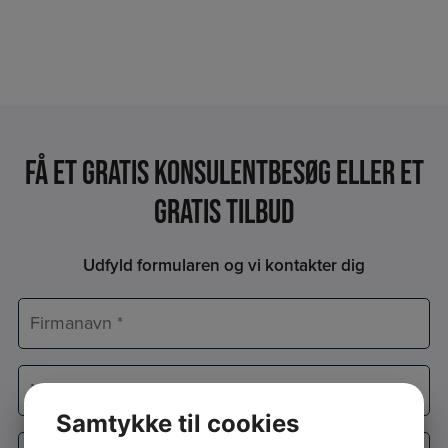
Få et Gratis konsulentbesøg eller et
gratis tilbud
Udfyld formularen og vi kontakter dig
Firmanavn
*
Navn
*
Samtykke til cookies
E-