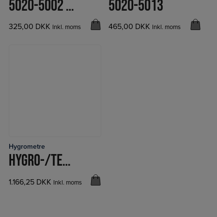
5020-5002 TERMO-HYGROMETER
5020-5013
325,00
DKK
465,00
DKK
Inkl. moms
Inkl. moms
Hygrometre
LÆS MERE
HYGRO-/TERMOMETER 5251
1.166,25
DKK
Inkl. moms