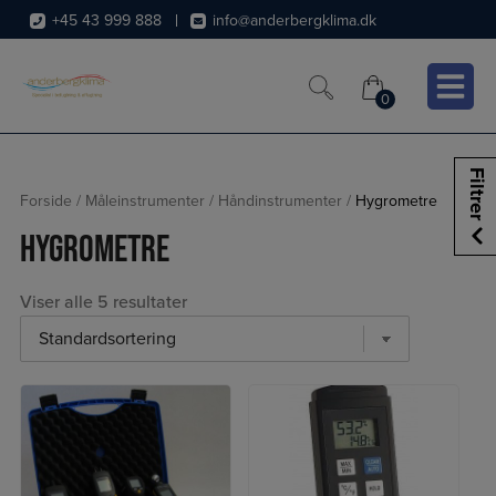
Hop
+45 43 999 888
info@anderbergklima.dk
til
indholdet
0
0
Filtrer
Forside
/
Måleinstrumenter
/
Håndinstrumenter
/
Hygrometre
Hygrometre
Viser alle 5 resultater