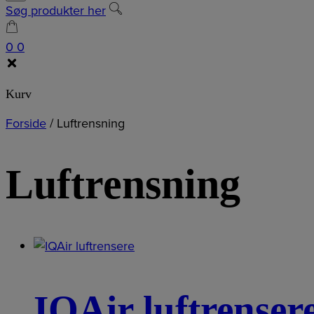
Søg produkter her
0
0
Kurv
Forside
/
Luftrensning
Luftrensning
IQAir luftrenser