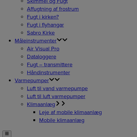
Skimmel og Fugt
Affugtning af frostrum
Fugt i kirken?
Fugt i flyhangar
Sabro Kirke
Måleinstrumenter
Air Visual Pro
Dataloggere
Fugt – transmittere
Håndinstrumenter
Varmepumper
Luft til vand varmepumpe
Luft til luft varmepumper
Klimaanlæg
Leje af mobile klimaanlæg
Mobile klimaanlæg