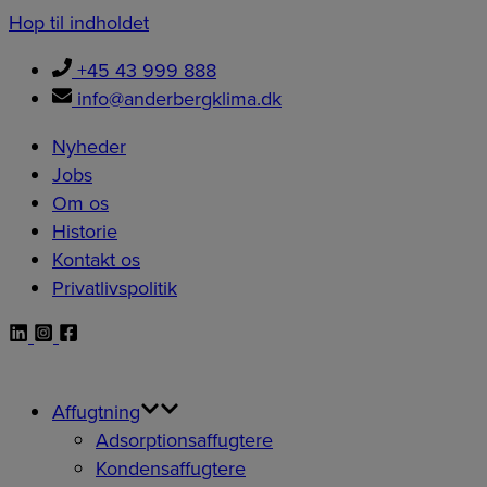
Hop til indholdet
+45 43 999 888
info@anderbergklima.dk
Nyheder
Jobs
Om os
Historie
Kontakt os
Privatlivspolitik
Affugtning
Adsorptionsaffugtere
Kondensaffugtere