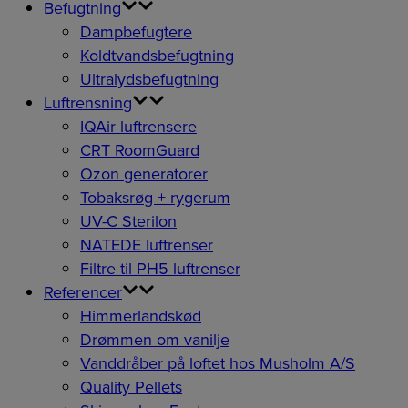
Befugtning
Dampbefugtere
Koldtvandsbefugtning
Ultralydsbefugtning
Luftrensning
IQAir luftrensere
CRT RoomGuard
Ozon generatorer
Tobaksrøg + rygerum
UV-C Sterilon
NATEDE luftrenser
Filtre til PH5 luftrenser
Referencer
Himmerlandskød
Drømmen om vanilje
Vanddråber på loftet hos Musholm A/S
Quality Pellets