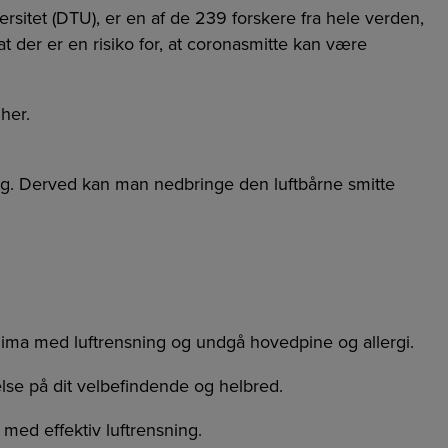
rsitet (DTU), er en af de 239 forskere fra hele verden,
 der er en risiko for, at coronasmitte kan være
her.
læg. Derved kan man nedbringe den luftbårne smitte
eklima med luftrensning og undgå hovedpine og allergi.
delse på dit velbefindende og helbred.
 med effektiv luftrensning.