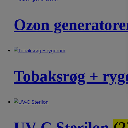
Ozon generator
Tobaksrøg + ry
UV-C Sterilon
(2