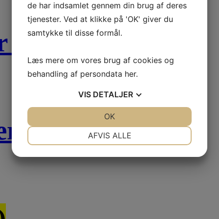
de har indsamlet gennem din brug af deres
tjenester. Ved at klikke på 'OK' giver du
er
(11)
samtykke til disse formål.
Læs mere om vores brug af cookies og
behandling af persondata
her
.
VIS
DETALJER
JA
NEJ
OK
JA
NEJ
gerum
(9)
NØDVENDIGE
PRÆFERENCER
AFVIS ALLE
JA
NEJ
JA
NEJ
MARKETING
STATISTIK
)