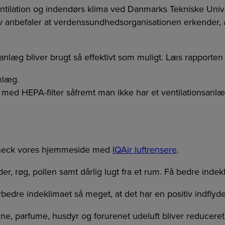
ventilation og indendørs klima ved Danmarks Tekniske Unive
 anbefaler at verdenssundhedsorganisationen erkender, at
nsanlæg bliver brugt så effektivt som muligt. Læs rapporten 
nlæg.
er med HEPA-filter såfremt man ikke har et ventilationsan
 check vores hjemmeside med
IQAir luftrensere
.
der, røg, pollen samt dårlig lugt fra et rum. Få bedre ind
forbedre indeklimaet så meget, at det har en positiv indfly
vne, parfume, husdyr og forurenet udeluft bliver reduceret