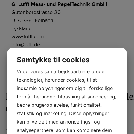
G. Lufft Mess- und RegelTechnik GmbH
Gutenbergstrasse 20
D-70736 Felbach
Tyskland
www.lufft.com
info@lufft.de
Samtykke til cookies
Vi og vores samarbejdspartnere bruger
teknologier, herunder cookies, til at
indsamle oplysninger om dig til forskellige
Få et Gratis konsulentbesøg elle
formål, herunder: Tilpasning af annoncering,
bedre brugeroplevelse, funktionalitet,
et gratis tilbud
statistik og marketing. Disse oplysninger
kan blive delt med annoncerings- og
Udfyld formularen og vi kontakter dig
analysepartnere, som kan kombinere dem