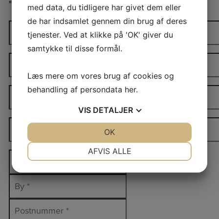
"
*
" indicates required fields
med data, du tidligere har givet dem eller
de har indsamlet gennem din brug af deres
Firmanavn
*
tjenester. Ved at klikke på 'OK' giver du
samtykke til disse formål.
Navn
*
Læs mere om vores brug af cookies og
behandling af persondata
her
.
E-
mail
*
VIS
DETALJER
Telefon
*
JA
NEJ
OK
JA
NEJ
NØDVENDIGE
PRÆFERENCER
AFVIS ALLE
Adresse
*
Adresselinje
JA
NEJ
JA
NEJ
By
MARKETING
STATISTIK
Postnr.