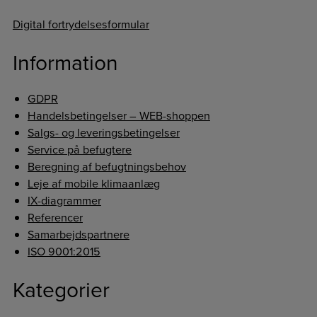
Digital fortrydelsesformular
Information
GDPR
Handelsbetingelser – WEB-shoppen
Salgs- og leveringsbetingelser
Service på befugtere
Beregning af befugtningsbehov
Leje af mobile klimaanlæg
IX-diagrammer
Referencer
Samarbejdspartnere
ISO 9001:2015
Kategorier