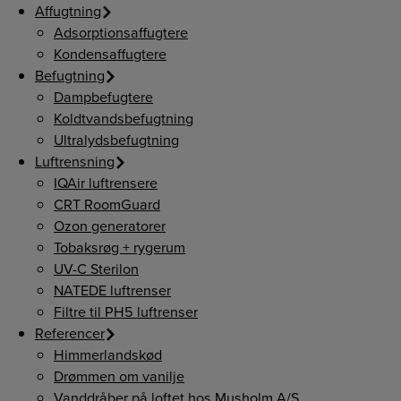
Affugtning
Adsorptionsaffugtere
Kondensaffugtere
Befugtning
Dampbefugtere
Koldtvandsbefugtning
Ultralydsbefugtning
Luftrensning
IQAir luftrensere
CRT RoomGuard
Ozon generatorer
Tobaksrøg + rygerum
UV-C Sterilon
NATEDE luftrenser
Filtre til PH5 luftrenser
Referencer
Himmerlandskød
Drømmen om vanilje
Vanddråber på loftet hos Musholm A/S