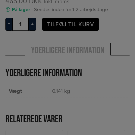
465,00
DKK
Inkl. moms
På lager
- Sendes inden for 1-2 arbejdsdage
5020-
–
+
TILFØJ TIL KURV
5013
antal
Yderligere information
Yderligere information
Vægt
0.141 kg
Relaterede varer