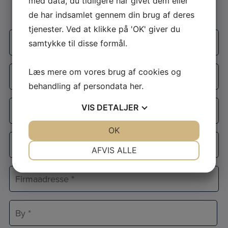
med data, du tidligere har givet dem eller
Udfyld formularen og vi kontakter dig
de har indsamlet gennem din brug af deres
tjenester. Ved at klikke på 'OK' giver du
Firmanavn
samtykke til disse formål.
*
Navn
Læs mere om vores brug af cookies og
*
behandling af persondata
her
.
E-
VIS
DETALJER
mail
*
JA
NEJ
OK
JA
NEJ
Telefon
NØDVENDIGE
PRÆFERENCER
AFVIS ALLE
*
JA
NEJ
JA
NEJ
Adresse
MARKETING
STATISTIK
*
Adresselinje