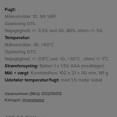
Fugt:
Måleområde: 10…99 %RF,
Opløsning 0,1%
Nøjagtighed: +/- 3,5% ved 30…80%, ellers +/- 5%
Temperatur:
Måleområde: -10…+60°C
Opløsning 0,1°C
Nøjagtighed: +/- 0,8°C ved -10…+30°C , ellers +/- 1°C
Strømforsyning:
Batteri 1 x 1,5V AAA (medfølger)
Mål + vægt
: Kunststofhus: 102 x 21 x 110 mm, 141 g
Udeføler temperatur/fugt:
med 1,5 meter kabal
Varenummer (SKU):
DO205013
Kategori:
Hygrometre