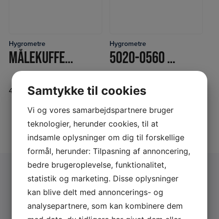
Hygrometre
Hygrometre
LÆS MERE
LÆS MERE
MÅLEKUFFERT – SKADESERVICE
5020-0560 THERMO-HYGROMETER
Samtykke til cookies
4.987,50
DKK
990,00
DKK
Inkl. moms
Inkl. moms
Vi og vores samarbejdspartnere bruger
teknologier, herunder cookies, til at
indsamle oplysninger om dig til forskellige
formål, herunder: Tilpasning af annoncering,
bedre brugeroplevelse, funktionalitet,
statistik og marketing. Disse oplysninger
Få et Gratis konsulentbesøg eller et
kan blive delt med annoncerings- og
gratis tilbud
analysepartnere, som kan kombinere dem