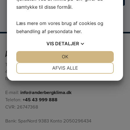
samtykke til disse formål.
Læs mere om vores brug af cookies og
behandling af persondata
her
.
VIS
DETALJER
Anderberg Klima A/S
JA
NEJ
OK
JA
NEJ
Teglværksvej 8B
NØDVENDIGE
PRÆFERENCER
AFVIS ALLE
4200 Slagelse
JA
NEJ
JA
NEJ
ISO9001:2015
MARKETING
STATISTIK
E-mail:
info@anderbergklima.dk
Telefon:
+45 43 999 888
CVR: 26747368
Bank: SparNord 9383 Konto 2050296434