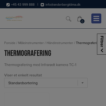
Hop
+45 43 999 888
info@anderbergklima.dk
til
indholdet
0
0
Filtrer
Forside
/
Måleinstrumenter
/
Håndinstrumenter
/
Thermografering
Thermografering
Thermografering med Infrarødt kamera TC-1
Viser et enkelt resultat