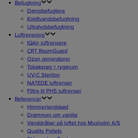
Befugtning
Dampbefugtere
Koldtvandsbefugtning
Ultralydsbefugtning
Luftrensning
IQAir luftrensere
CRT RoomGuard
Ozon generatorer
Tobaksrøg + rygerum
UV-C Sterilon
NATEDE luftrenser
Filtre til PH5 luftrenser
Referencer
Himmerlandskød
Drømmen om vanilje
Vanddråber på loftet hos Musholm A/S
Quality Pellets