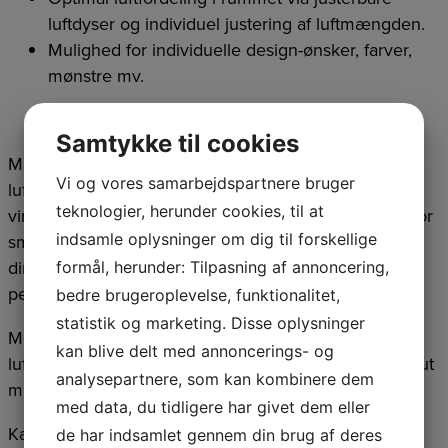
luftdyser og individuel justering af luftmængden.
Mulighed for individuelle design-ønsker, farver,
mønstre mv.
Samtykke til cookies
Man skal selvfølgelig være opmærksom på at en
Vi og vores samarbejdspartnere bruger
luftrenser fjerner/reducerer den luftbårne smitte af
teknologier, herunder cookies, til at
virus m.m. Den kan naturligvis aldrig fjerne risikoen for
indsamle oplysninger om dig til forskellige
smitte fra fysisk kontakt, håndtryk, via overflader eller
direkte hoste påført en person fra en anden smittet
formål, herunder: Tilpasning af annoncering,
person.
bedre brugeroplevelse, funktionalitet,
statistik og marketing. Disse oplysninger
Men i et lukket lokale uden ventilation bidrager en
kan blive delt med annoncerings- og
luftrenser til at holde den luftbårne smitte på et absolut
analysepartnere, som kan kombinere dem
minimum.
med data, du tidligere har givet dem eller
Kan anbefales til klasselokaler, kontorlokaler,
de har indsamlet gennem din brug af deres