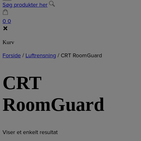
Søg produkter her
0
0
Kurv
Forside
/
Luftrensning
/
CRT RoomGuard
CRT
RoomGuard
Viser et enkelt resultat