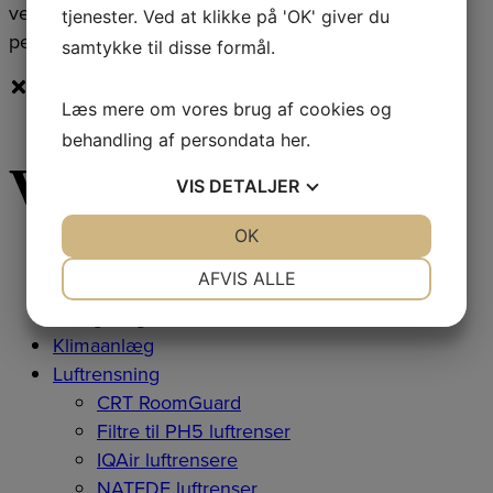
venteværelser, osv hvor der opholder sig flere
tjenester. Ved at klikke på 'OK' giver du
personer ad gangen.
samtykke til disse formål.
Læs mere om vores brug af cookies og
behandling af persondata
her
.
Varekategorier
VIS
DETALJER
JA
NEJ
OK
JA
NEJ
NØDVENDIGE
PRÆFERENCER
AFVIS ALLE
Affugtning
Befugtning
JA
NEJ
JA
NEJ
Klimaanlæg
MARKETING
STATISTIK
Luftrensning
CRT RoomGuard
Filtre til PH5 luftrenser
IQAir luftrensere
NATEDE luftrenser