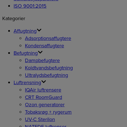
ISO 9001:2015
Kategorier
Affugtning
Adsorptionsaffugtere
Kondensaffugtere
Befugtning
Dampbefugtere
Koldtvandsbefugtning
Ultralydsbefugtning
Luftrensning
IQAir luftrensere
CRT RoomGuard
Ozon generatorer
Tobaksrøg + rygerum
UV-C Sterilon
NATEDE luftrenser