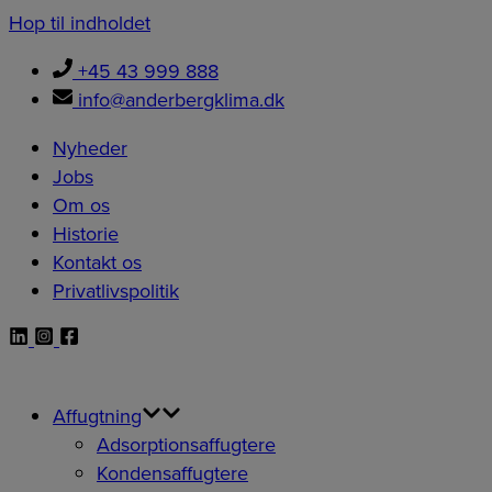
Hop til indholdet
+45 43 999 888
info@anderbergklima.dk
Nyheder
Jobs
Om os
Historie
Kontakt os
Privatlivspolitik
Affugtning
Adsorptionsaffugtere
Kondensaffugtere