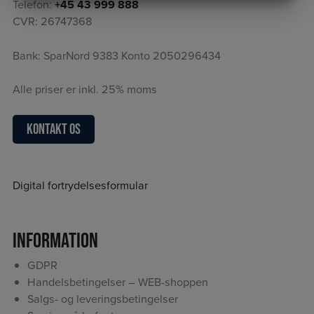
Telefon:
+45 43 999 888
MARKETING
STATISTIK
CVR: 26747368
Bank: SparNord 9383 Konto 2050296434
Alle priser er inkl. 25% moms
Kontakt os
Digital fortrydelsesformular
Information
GDPR
Handelsbetingelser – WEB-shoppen
Salgs- og leveringsbetingelser