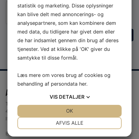
statistik og marketing. Disse oplysninger
Jeg er ikke en robot
kan blive delt med annoncerings- og
analysepartnere, som kan kombinere dem
med data, du tidligere har givet dem eller
de har indsamlet gennem din brug af deres
tjenester. Ved at klikke på 'OK' giver du
samtykke til disse formål.
Læs mere om vores brug af cookies og
behandling af persondata
her
.
Anderberg Klima A/S
VIS
DETALJER
Teglværksvej 8B
4200 Slagelse
JA
NEJ
OK
JA
NEJ
ISO9001:2015
NØDVENDIGE
PRÆFERENCER
AFVIS ALLE
JA
NEJ
JA
NEJ
E-mail:
info@anderbergklima.dk