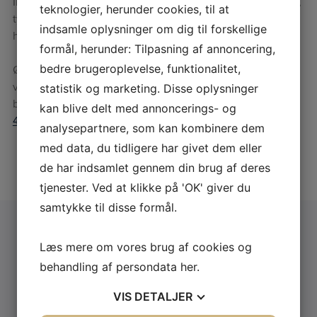
Installatøren fjerner normalt dit eksisterende varmesystem,
teknologier, herunder cookies, til at
typisk et oliefyr, og installerer luft til vand varmepumpen
indsamle oplysninger om dig til forskellige
hurtigt og problemfrit.
formål, herunder: Tilpasning af annoncering,
Ønsker du at høre mere om vores luft til vand
bedre brugeroplevelse, funktionalitet,
varmepumper og hvilken løsning, som passer bedst til dit
statistik og marketing. Disse oplysninger
behov? Så er du mere end velkommen til at ringe til os på
kan blive delt med annoncerings- og
43 99 98 88
eller skrive til os
info@anderbergklima.dk
analysepartnere, som kan kombinere dem
med data, du tidligere har givet dem eller
de har indsamlet gennem din brug af deres
tjenester. Ved at klikke på 'OK' giver du
samtykke til disse formål.
Få et Gratis konsulentbesøg eller et
Læs mere om vores brug af cookies og
behandling af persondata
her
.
gratis tilbud
VIS
DETALJER
Udfyld formularen og vi kontakter dig