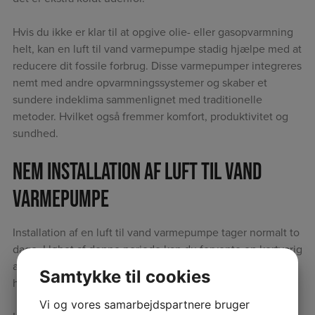
Hvis du ikke er klar til at opgive olie- eller gasopvarmning
helt, kan en luft til vand varmepumpe stadig hjælpe med at
reducere dit fossile forbrug. Disse varmepumper integreres
nemt med andre opvarmningssystemer og skaber et
sundere indeklima sammenlignet med traditionelle
metoder. Hvilket også fremmer komfort, produktivitet og
sundhed.
Nem installation af luft til vand
varmepumpe
Installation af en luft til vand varmepumpe tager normalt to
dage. I løbet af denne periode kan du forvente en kortvarig
afbrydelse af varmeforsyningen på omkring en halv til en
Samtykke til cookies
hel dag.
Vi og vores samarbejdspartnere bruger