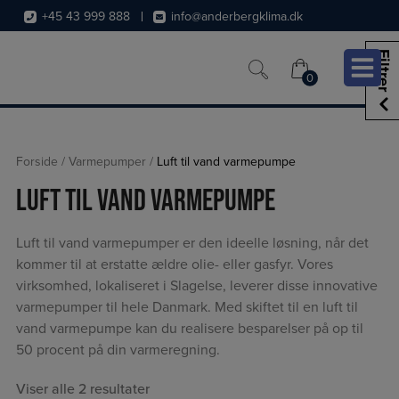
Hop
+45 43 999 888
info@anderbergklima.dk
til
indholdet
Filtrer
0
0
Forside
/
Varmepumper
/
Luft til vand varmepumpe
Luft til vand varmepumpe
Luft til vand varmepumper er den ideelle løsning, når det
kommer til at erstatte ældre olie- eller gasfyr. Vores
virksomhed, lokaliseret i Slagelse, leverer disse innovative
varmepumper til hele Danmark. Med skiftet til en luft til
vand varmepumpe kan du realisere besparelser på op til
50 procent på din varmeregning.
Viser alle 2 resultater