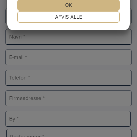
JA
NEJ
OK
JA
NEJ
Firmanavn
NØDVENDIGE
PRÆFERENCER
AFVIS ALLE
*
JA
NEJ
JA
NEJ
Navn
MARKETING
STATISTIK
*
E-
mail
*
Telefon
*
Adresse
*
Adresselinje
By