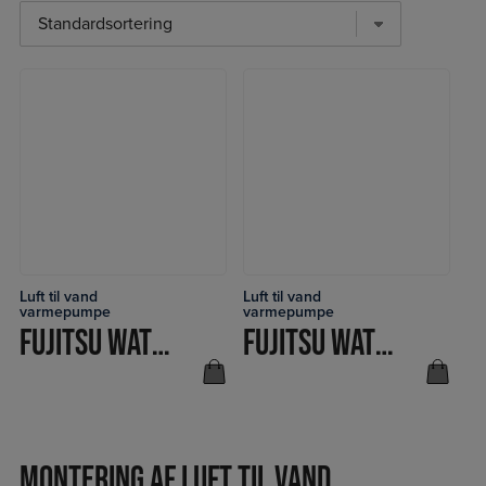
Luft til vand
Luft til vand
LÆS MERE
LÆS MERE
varmepumpe
varmepumpe
FUJITSU WATERSTAGE LUFT/VAND INTEGRERET
FUJITSU WATERSTAGE LUFT/VAND STANDARD
Montering af luft til vand