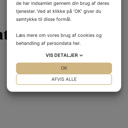
de har indsamlet gennem din brug af deres
tjenester. Ved at klikke på 'OK' giver du
samtykke til disse formål.
ation
Læs mere om vores brug af cookies og
behandling af persondata
her
.
VIS
DETALJER
JA
NEJ
OK
JA
NEJ
NØDVENDIGE
PRÆFERENCER
AFVIS ALLE
JA
NEJ
JA
NEJ
MARKETING
STATISTIK