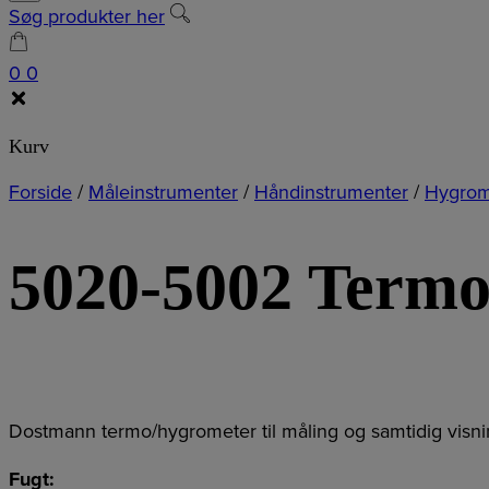
Søg produkter her
0
0
Kurv
Forside
/
Måleinstrumenter
/
Håndinstrumenter
/
Hygrom
5020-5002 Term
Dostmann termo/hygrometer til måling og samtidig visnin
Fugt: