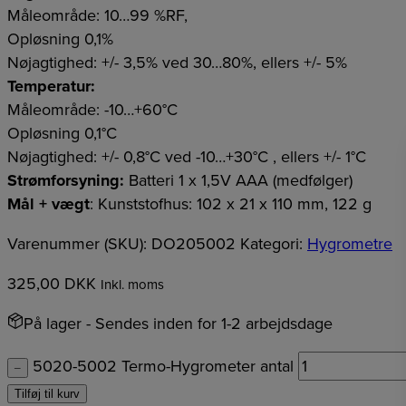
Måleområde: 10…99 %RF,
Opløsning 0,1%
Nøjagtighed: +/- 3,5% ved 30…80%, ellers +/- 5%
Temperatur:
Måleområde: -10…+60°C
Opløsning 0,1°C
Nøjagtighed: +/- 0,8°C ved -10…+30°C , ellers +/- 1°C
Strømforsyning:
Batteri 1 x 1,5V AAA (medfølger)
Mål + vægt
: Kunststofhus: 102 x 21 x 110 mm, 122 g
Varenummer (SKU):
DO205002
Kategori:
Hygrometre
325,00
DKK
Inkl. moms
På lager
- Sendes inden for 1-2 arbejdsdage
5020-5002 Termo-Hygrometer antal
–
Tilføj til kurv