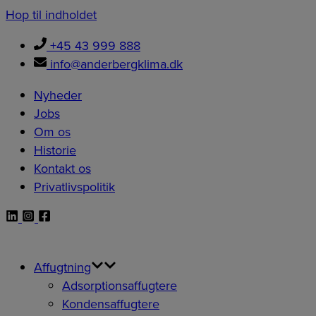
Hop til indholdet
+45 43 999 888
info@anderbergklima.dk
Nyheder
Jobs
Om os
Historie
Kontakt os
Privatlivspolitik
Affugtning
Adsorptionsaffugtere
Kondensaffugtere