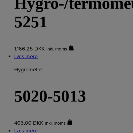
Hygro-/termome
5251
1.166,25
DKK
Inkl. moms
Læs mere
Hygrometre
5020-5013
465,00
DKK
Inkl. moms
Læs mere