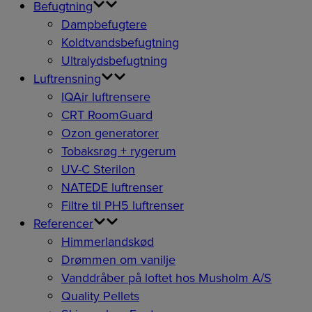
Befugtning
Dampbefugtere
Koldtvandsbefugtning
Ultralydsbefugtning
Luftrensning
IQAir luftrensere
CRT RoomGuard
Ozon generatorer
Tobaksrøg + rygerum
UV-C Sterilon
NATEDE luftrenser
Filtre til PH5 luftrenser
Referencer
Himmerlandskød
Drømmen om vanilje
Vanddråber på loftet hos Musholm A/S
Quality Pellets