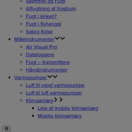
Skimmel og Fugt
Affugtning af frostrum
Fugt i kirken?
Fugt i flyhangar
Sabro Kirke
Måleinstrumenter
Air Visual Pro
Dataloggere
Fugt – transmittere
Håndinstrumenter
Varmepumper
Luft til vand varmepumpe
Luft til luft varmepumper
Klimaanlæg
Leje af mobile klimaanlæg
Mobile klimaanlæg