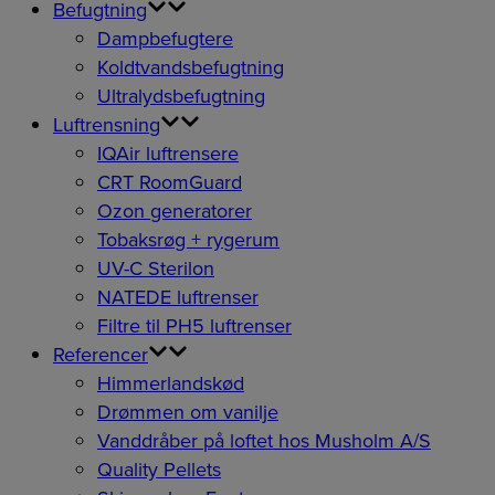
Befugtning
Dampbefugtere
Koldtvandsbefugtning
Ultralydsbefugtning
Luftrensning
IQAir luftrensere
CRT RoomGuard
Ozon generatorer
Tobaksrøg + rygerum
UV-C Sterilon
NATEDE luftrenser
Filtre til PH5 luftrenser
Referencer
Himmerlandskød
Drømmen om vanilje
Vanddråber på loftet hos Musholm A/S
Quality Pellets