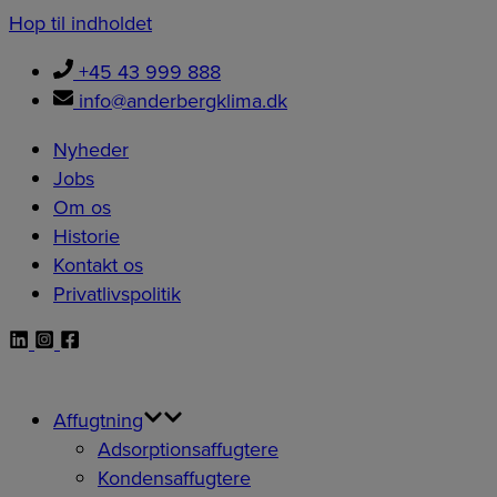
Hop til indholdet
+45 43 999 888
info@anderbergklima.dk
Nyheder
Jobs
Om os
Historie
Kontakt os
Privatlivspolitik
Affugtning
Adsorptionsaffugtere
Kondensaffugtere