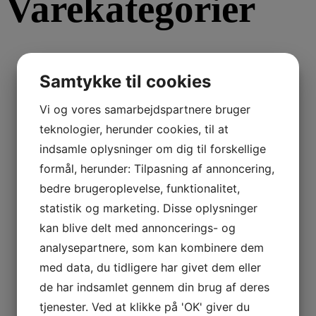
Varekategorier
Affugtning
Samtykke til cookies
Befugtning
Klimaanlæg
Vi og vores samarbejdspartnere bruger
Luftrensning
teknologier, herunder cookies, til at
Måleinstrumenter
indsamle oplysninger om dig til forskellige
Air Visual Pro
formål, herunder: Tilpasning af annoncering,
Dataloggere
bedre brugeroplevelse, funktionalitet,
Fugt - transmittere
statistik og marketing. Disse oplysninger
Håndinstrumenter
kan blive delt med annoncerings- og
Betonfugtighed
analysepartnere, som kan kombinere dem
Hygrometre
med data, du tidligere har givet dem eller
Infrarød temometer
de har indsamlet gennem din brug af deres
Mini-serien
tjenester. Ved at klikke på 'OK' giver du
Radonmåling