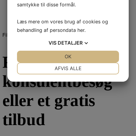
samtykke til disse formål.
Thermografering
Træfugtighed
Varmepumper
Læs mere om vores brug af cookies og
behandling af persondata
her
.
Filtrer
VIS
DETALJER
Få et Gratis
JA
NEJ
OK
JA
NEJ
NØDVENDIGE
PRÆFERENCER
AFVIS ALLE
konsulentbesøg
JA
NEJ
JA
NEJ
MARKETING
STATISTIK
eller et gratis
tilbud