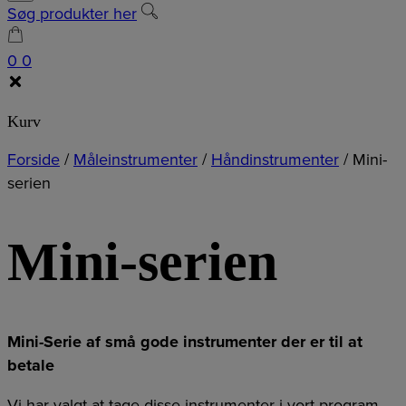
Søg produkter her
0
0
Kurv
Forside
/
Måleinstrumenter
/
Håndinstrumenter
/
Mini-
serien
Mini-serien
Mini-Serie af små gode instrumenter der er til at
betale
Vi har valgt at tage disse instrumenter i vort program