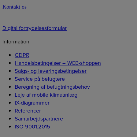
Kontakt os
Digital fortrydelsesformular
Information
GDPR
Handelsbetingelser – WEB-shoppen
Salgs- og leveringsbetingelser
Service på befugtere
Beregning af befugtningsbehov
Leje af mobile klimaanlæg
IX-diagrammer
Referencer
Samarbejdspartnere
ISO 9001:2015