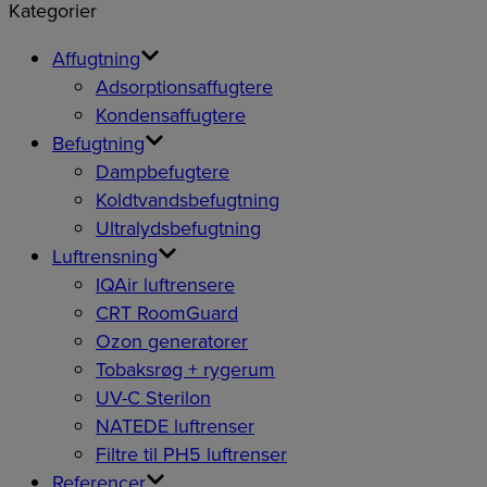
Kategorier
Affugtning
Adsorptionsaffugtere
Kondensaffugtere
Befugtning
Dampbefugtere
Koldtvandsbefugtning
Ultralydsbefugtning
Luftrensning
IQAir luftrensere
CRT RoomGuard
Ozon generatorer
Tobaksrøg + rygerum
UV-C Sterilon
NATEDE luftrenser
Filtre til PH5 luftrenser
Referencer