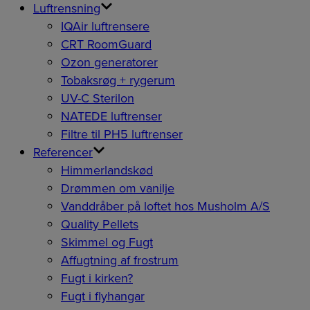
Luftrensning
IQAir luftrensere
CRT RoomGuard
Ozon generatorer
Tobaksrøg + rygerum
UV-C Sterilon
NATEDE luftrenser
Filtre til PH5 luftrenser
Referencer
Himmerlandskød
Drømmen om vanilje
Vanddråber på loftet hos Musholm A/S
Quality Pellets
Skimmel og Fugt
Affugtning af frostrum
Fugt i kirken?
Fugt i flyhangar