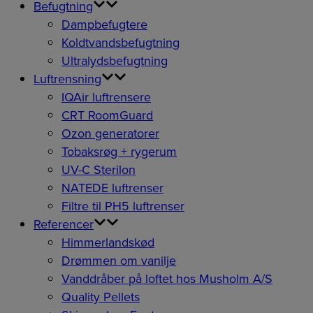
Befugtning
Dampbefugtere
Koldtvandsbefugtning
Ultralydsbefugtning
Luftrensning
IQAir luftrensere
CRT RoomGuard
Ozon generatorer
Tobaksrøg + rygerum
UV-C Sterilon
NATEDE luftrenser
Filtre til PH5 luftrenser
Referencer
Himmerlandskød
Drømmen om vanilje
Vanddråber på loftet hos Musholm A/S
Quality Pellets