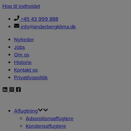
Hop til indholdet
+45 43 999 888
info@anderbergklima.dk
Nyheder
Jobs
Om os
Historie
Kontakt os
Privatlivspolitik
Affugtning
Adsorptionsaffugtere
Kondensaffugtere