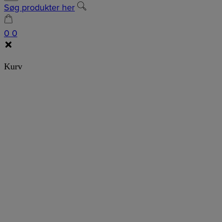
Søg produkter her
0
0
Kurv