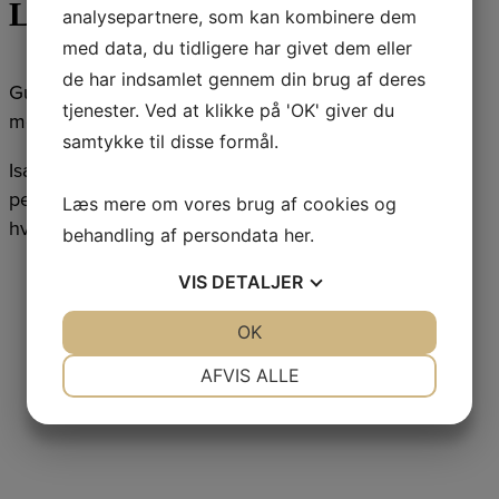
Livsfarlige situationer
analysepartnere, som kan kombinere dem
med data, du tidligere har givet dem eller
de har indsamlet gennem din brug af deres
Gulvene bliver glatte og giver farlige situationer for
tjenester. Ved at klikke på 'OK' giver du
mennesker og maskiner, gaffeltrucks og palleløftere.
samtykke til disse formål.
Især er det mødet mellem gående og kørende
personer som giver trafikulykker på arbejdspladsen
Læs mere om vores brug af cookies og
hvor der kører gaffeltrucks.
behandling af persondata
her
.
VIS
DETALJER
JA
NEJ
OK
JA
NEJ
NØDVENDIGE
PRÆFERENCER
AFVIS ALLE
JA
NEJ
JA
NEJ
MARKETING
STATISTIK