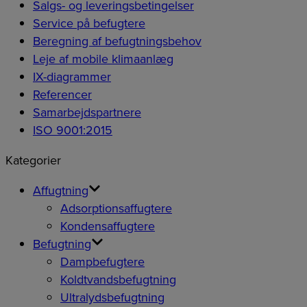
Salgs- og leveringsbetingelser
Service på befugtere
Beregning af befugtningsbehov
Leje af mobile klimaanlæg
IX-diagrammer
Referencer
Samarbejdspartnere
ISO 9001:2015
Kategorier
Affugtning
Adsorptionsaffugtere
Kondensaffugtere
Befugtning
Dampbefugtere
Koldtvandsbefugtning
Ultralydsbefugtning