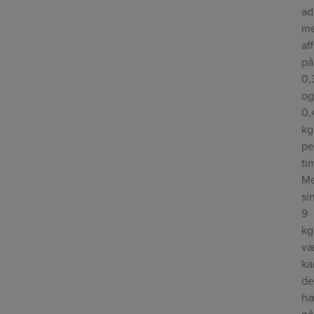
ad
m
af
på
0,
o
0,
kg
pe
ti
M
si
9
kg
v
ka
d
h