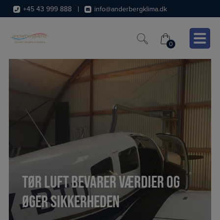
Hop
+45 43 999 888
info@anderbergklima.dk
til
indholdet
0
0
Tør luft bevarer værdier og
øger sikkerheden