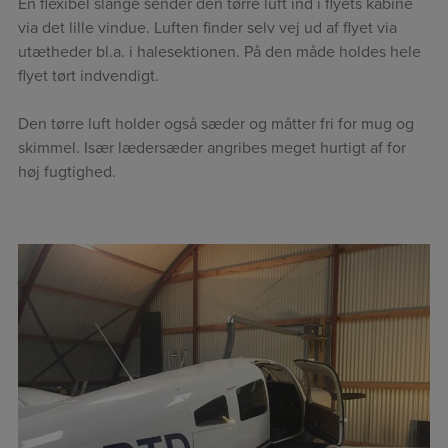
En flexibel slange sender den tørre luft ind i flyets kabine
via det lille vindue. Luften finder selv vej ud af flyet via
utætheder bl.a. i halesektionen. På den måde holdes hele
flyet tørt indvendigt.
Den tørre luft holder også sæder og måtter fri for mug og
skimmel. Især lædersæder angribes meget hurtigt af for
høj fugtighed.