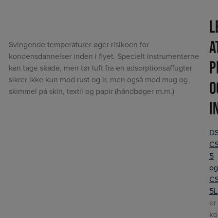
L
a
Svingende temperaturer øger risikoen for
kondensdannelser inden i flyet. Specielt instrumenterne
p
kan tage skade, men tør luft fra en adsorptionsaffugter
sikrer ikke kun mod rust og ir, men også mod mug og
o
skimmel på skin, textil og papir (håndbøger m.m.)
i
D
CS
5
o
CS
5L
er
ko