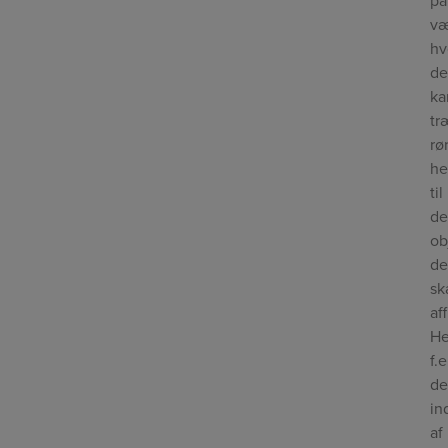
på
v
hv
de
ka
tr
rø
h
til
d
ob
de
sk
af
He
f.
de
in
af