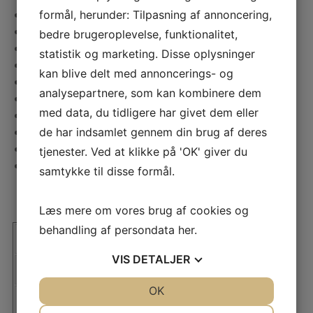
Let at indbygge eller gemme bort
formål, herunder: Tilpasning af annoncering,
Meget lavt støjniveau
bedre brugeroplevelse, funktionalitet,
Lav vægt
statistik og marketing. Disse oplysninger
Arbejder støjsvagt: 49 dBA
kan blive delt med annoncerings- og
Vaskbar rotor
analysepartnere, som kan kombinere dem
Rustfrit stålhus
med data, du tidligere har givet dem eller
Selvregulerende varmelegeme
Lave driftsomkostninger
de har indsamlet gennem din brug af deres
Lange serviceintervaller
tjenester. Ved at klikke på 'OK' giver du
Let at installere
samtykke til disse formål.
Læs mere om vores brug af cookies og
behandling af persondata
her
.
Affugter model
CS-5
CS-5L
VIS
DETALJER
Nominel kapacitet (kg/h)
0,35
0,4
JA
NEJ
OK
JA
NEJ
Tørluftmængde (m3/h)
65
90
NØDVENDIGE
PRÆFERENCER