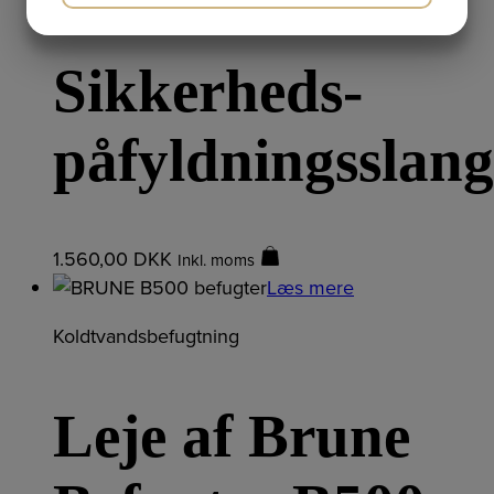
JA
NEJ
JA
NEJ
MARKETING
STATISTIK
Sikkerheds-
påfyldningsslang
1.560,00
DKK
Inkl. moms
Læs mere
Koldtvandsbefugtning
Leje af Brune