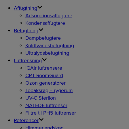
Affugtning
Adsorptionsaffugtere
Kondensaffugtere
Befugtning
Dampbefugtere
Koldtvandsbefugtning
Ultralydsbefugtning
Luftrensning
IQAir luftrensere
CRT RoomGuard
Ozon generatorer
Tobaksrøg + rygerum
UV-C Sterilon
NATEDE luftrenser
Filtre til PH5 luftrenser
Referencer
Himmerlandskød