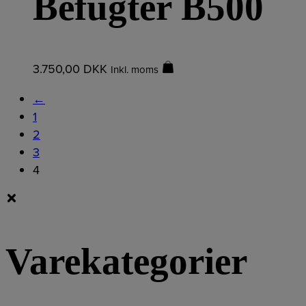
Befugter B500
3.750,00
DKK
Inkl. moms
←
1
2
3
4
Varekategorier