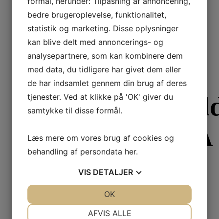
formål, herunder: Tilpasning af annoncering,
bedre brugeroplevelse, funktionalitet,
1.000,00
DKK
Inkl. moms
statistik og marketing. Disse oplysninger
Læs mere
kan blive delt med annoncerings- og
analysepartnere, som kan kombinere dem
Brune B125
med data, du tidligere har givet dem eller
de har indsamlet gennem din brug af deres
Afkalkningsmidd
tjenester. Ved at klikke på 'OK' giver du
samtykke til disse formål.
Brune OPTIMA
Læs mere om vores brug af cookies og
behandling af persondata
her
.
VIS
DETALJER
325,00
DKK
Inkl. moms
Læs mere
JA
NEJ
OK
JA
NEJ
NØDVENDIGE
PRÆFERENCER
AFVIS ALLE
Brune B600