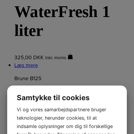
WaterFresh 1
liter
325,00
DKK
Inkl. moms
Læs mere
Brune B125
Samtykke til cookies
WaterFresh 5
Vi og vores samarbejdspartnere bruger
teknologier, herunder cookies, til at
liter
indsamle oplysninger om dig til forskellige