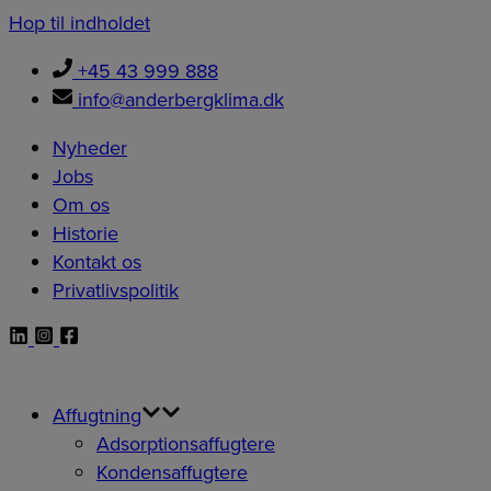
Hop til indholdet
+45 43 999 888
info@anderbergklima.dk
Nyheder
Jobs
Om os
Historie
Kontakt os
Privatlivspolitik
Affugtning
Adsorptionsaffugtere
Kondensaffugtere