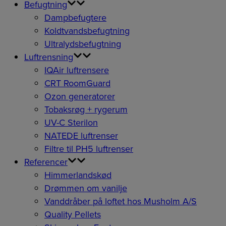
Befugtning
Dampbefugtere
Koldtvandsbefugtning
Ultralydsbefugtning
Luftrensning
IQAir luftrensere
CRT RoomGuard
Ozon generatorer
Tobaksrøg + rygerum
UV-C Sterilon
NATEDE luftrenser
Filtre til PH5 luftrenser
Referencer
Himmerlandskød
Drømmen om vanilje
Vanddråber på loftet hos Musholm A/S
Quality Pellets