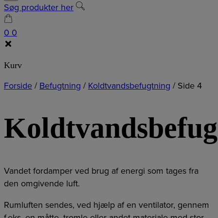
Søg produkter her
0
0
Kurv
Forside
/
Befugtning
/
Koldtvandsbefugtning
/
Side 4
Koldtvandsbefug
Vandet fordamper ved brug af energi som tages fra
den omgivende luft.
Rumluften sendes, ved hjælp af en ventilator, gennem
f.eks. en måtte, tromle eller andet materiale med stor