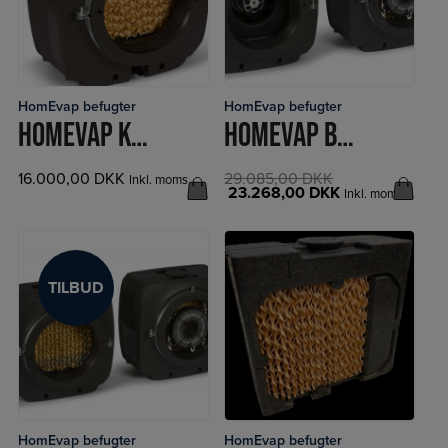
HomEvap befugter
HomEvap befugter
LÆS MERE
LÆS MERE
HOMEVAP KØLER OG BEFUGTER
HOMEVAP BEFUGTER DIRECT
16.000,00
DKK
29.085,00
DKK
Inkl. moms
23.268,00
DKK
Inkl. moms
TILBUD
TILBUD
HomEvap befugter
HomEvap befugter
LÆS MERE
LÆS MERE