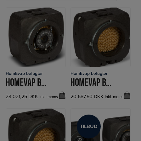
HomEvap befugter
HomEvap befugter
LÆS MERE
LÆS MERE
HOMEVAP BEFUGTER
HOMEVAP BEFUGTER EXCL. VARMELEGEME
23.021,25
DKK
20.687,50
DKK
Inkl. moms
Inkl. moms
TILBUD
TILBUD