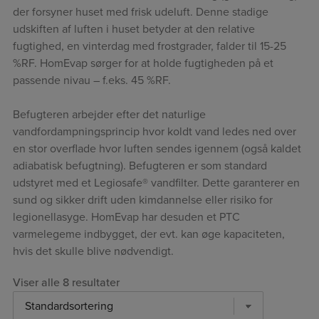
der forsyner huset med frisk udeluft. Denne stadige
udskiften af luften i huset betyder at den relative
fugtighed, en vinterdag med frostgrader, falder til 15-25
%RF. HomEvap sørger for at holde fugtigheden på et
passende nivau – f.eks. 45 %RF.
Befugteren arbejder efter det naturlige
vandfordampningsprincip hvor koldt vand ledes ned over
en stor overflade hvor luften sendes igennem (også kaldet
adiabatisk befugtning). Befugteren er som standard
udstyret med et Legiosafe® vandfilter. Dette garanterer en
sund og sikker drift uden kimdannelse eller risiko for
legionellasyge. HomEvap har desuden et PTC
varmelegeme indbygget, der evt. kan øge kapaciteten,
hvis det skulle blive nødvendigt.
Viser alle 8 resultater