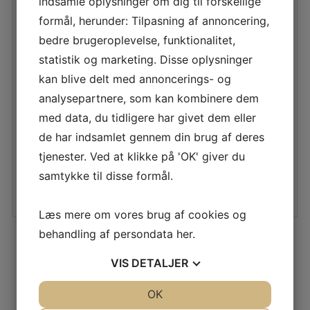
indsamle oplysninger om dig til forskellige
Vandtilslutning:
3/4″ med overgang til 4 mm
formål, herunder: Tilpasning af annoncering,
50 cm 15mm slange
bedre brugeroplevelse, funktionalitet,
Afløb:
medfølger
statistik og marketing. Disse oplysninger
kan blive delt med annoncerings- og
Maksimum
600 m3/h
analysepartnere, som kan kombinere dem
luftmængde:
med data, du tidligere har givet dem eller
Standard Ø 200 mm
de har indsamlet gennem din brug af deres
Kanaltilslutning:
kanaltilslutning
tjenester. Ved at klikke på 'OK' giver du
samtykke til disse formål.
Tryktab
105 Pa ved 600 m3/h
Læs mere om vores brug af cookies og
behandling af persondata
her
.
VIS
DETALJER
JA
NEJ
OK
JA
NEJ