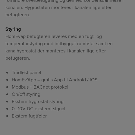
forhindre overbefugtning og dermed kondensdannelse i
kanalen. Hygrostaten monteres i kanalen lige efter
befugteren.
Styring
HomEvap befugteren leveres med en fugt- og
temperaturstyring med indbygget rumføler samt en
kanalhygrostat der monteres i kanalen lige efter
befugteren.
Trådløst panel
HomEv’App – gratis App til Android / iOS
Modbus + BACnet protokol
On/off styring
Ekstern hygrostat styring
0…10V DC eksternt signal
Ekstern fugtføler