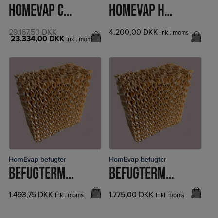
HOMEVAP COMBI COMFORT LUFTFUGTER OG KØLER
HOMEVAP HEPCAH KASSETTE
29.167,50
DKK
4.200,00
DKK
Inkl. moms
23.334,00
DKK
Inkl. moms
HomEvap befugter
HomEvap befugter
LÆS MERE
LÆS MERE
BEFUGTERMATRIX HEMATB FOR HOMEVAP HEPH OG HEPHZH
BEFUGTERMATRIX HEMATK FOR HOMEVAP HEPC
1.493,75
DKK
1.775,00
DKK
Inkl. moms
Inkl. moms