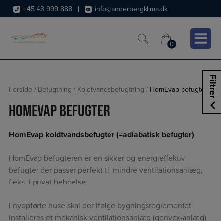
Hop
+45 43 999 888
info@anderbergklima.dk
til
indholdet
0
0
Filtrer
Forside
/
Befugtning
/
Koldtvandsbefugtning
/
HomEvap befugter
HomEvap befugter
HomEvap koldtvandsbefugter (=adiabatisk befugter)
HomEvap befugteren er en sikker og energieffektiv
befugter der passer perfekt til mindre ventilationsanlæg,
f.eks. i privat beboelse.
I nyopførte huse skal der ifølge bygningsreglementet
installeres et mekanisk ventilationsanlæg (genvex-anlæg)