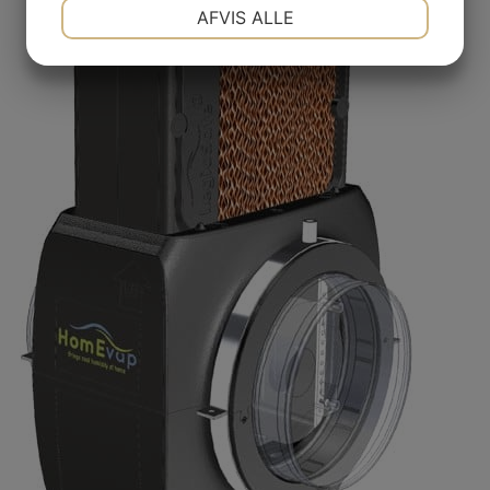
NØDVENDIGE
PRÆFERENCER
AFVIS ALLE
JA
NEJ
JA
NEJ
MARKETING
STATISTIK