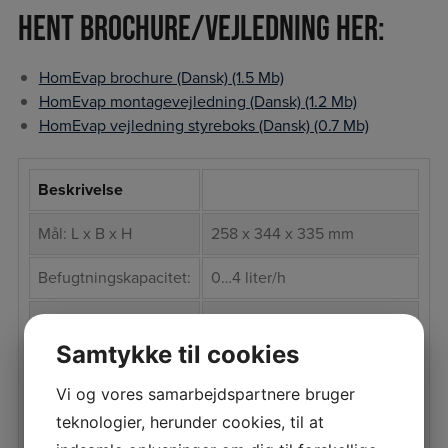
Hent Brochure/Vejledning her:
HomEvap brochure (Dansk) (1.5 Mb)
HomEvap montagevejledning (Dansk) (1.2 Mb)
HomEvap vejledning styreboks (Dansk) (0.7 Mb)
Beskrivelse
Mål: L x B x H
258 x 344 x 335 mm
Befugtningskapacitet:
0…4 liter/h
20 W, (max 900 W hvis
Energiforbrug:
varmelegemet er aktiv)
Samtykke til cookies
Maksimalt
Vi og vores samarbejdspartnere bruger
5 liter/h
vandforbrug:
teknologier, herunder cookies, til at