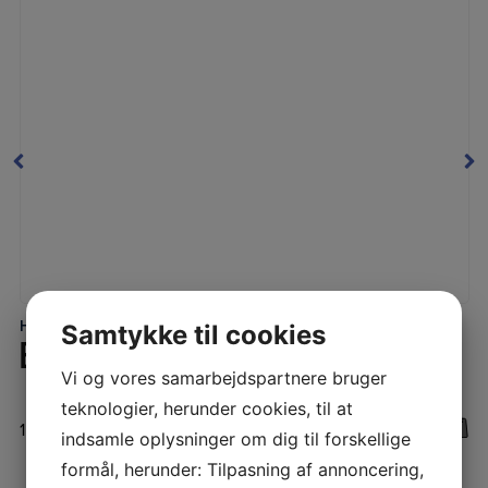
HomEvap befugter
LÆS MERE
Samtykke til cookies
BEFUGTERMATRIX HEMATB FOR HOMEVAP HEPH OG HEPHZH
Vi og vores samarbejdspartnere bruger
teknologier, herunder cookies, til at
1.493,75
DKK
Inkl. moms
indsamle oplysninger om dig til forskellige
formål, herunder: Tilpasning af annoncering,