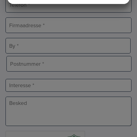
Telefon
JA
NEJ
JA
NEJ
*
MARKETING
STATISTIK
Adresse
*
Adresselinje
By
Postnr.
Interesse
Besked
*