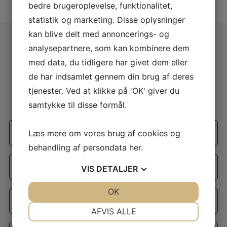
bedre brugeroplevelse, funktionalitet,
statistik og marketing. Disse oplysninger
kan blive delt med annoncerings- og
analysepartnere, som kan kombinere dem
Få et Gratis konsulentbesøg eller et
med data, du tidligere har givet dem eller
gratis tilbud
de har indsamlet gennem din brug af deres
tjenester. Ved at klikke på 'OK' giver du
Udfyld formularen og vi kontakter dig
samtykke til disse formål.
Firmanavn
Læs mere om vores brug af cookies og
*
behandling af persondata
her
.
Navn
VIS
DETALJER
*
JA
NEJ
OK
JA
NEJ
E-
mail
NØDVENDIGE
PRÆFERENCER
AFVIS ALLE
*