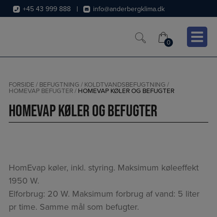
Hop
+45 43 999 888
info@anderbergklima.dk
til
indholdet
0
0
FORSIDE
/
BEFUGTNING
/
KOLDTVANDSBEFUGTNING
/
HOMEVAP BEFUGTER
/
HOMEVAP KØLER OG BEFUGTER
HomEvap køler og befugter
HomEvap køler, inkl. styring. Maksimum køleeffekt
1950 W.
Elforbrug: 20 W. Maksimum forbrug af vand: 5 liter
pr time. Samme mål som befugter.