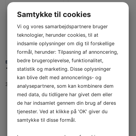
Samtykke til cookies
Vi og vores samarbejdspartnere bruger
teknologier, herunder cookies, til at
indsamle oplysninger om dig til forskellige
formål, herunder: Tilpasning af annoncering,
bedre brugeroplevelse, funktionalitet,
Brune B280
Brune B280
LÆS MERE
LÆS MERE
1 BEFUGTERSKIVE/MÅTTE/FILTER SÆT
OVERVÅGNINGS-VENTILARRANGEMENT
statistik og marketing. Disse oplysninger
kan blive delt med annoncerings- og
375,00
DKK
4.125,00
DKK
Inkl. moms
Inkl. moms
analysepartnere, som kan kombinere dem
med data, du tidligere har givet dem eller
←
1
2
3
4
→
de har indsamlet gennem din brug af deres
tjenester. Ved at klikke på 'OK' giver du
samtykke til disse formål.