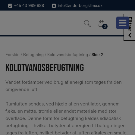
Hop
+45 43 999 888
info@anderbergklima.dk
til
indholdet
Filtrer
0
0
Forside
/
Befugtning
/
Koldtvandsbefugtning
/
Side 2
Koldtvandsbefugtning
Vandet fordamper ved brug af energi som tages fra den
omgivende luft.
Rumluften sendes, ved hjælp af en ventilator, gennem
f.eks. en måtte, tromle eller andet materiale med stor
overflade. Denne form for befugtning kaldes adiabatisk
befugtning – hvilket betyder at energien til befugtningen
tages fra luften, hvilket betyder at luften afkøles en smule.