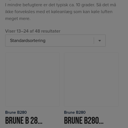
I mindre befugtere er det typisk ca. 10 grader. Så det må
ikke forveksles med et køleanlæg som kan køle luften
meget mere.
Viser 13–24 af 48 resultater
Brune B280
Brune B280
LÆS MERE
LÆS MERE
BRUNE B 280 AUT.+UV
BRUNE B280 RADIO