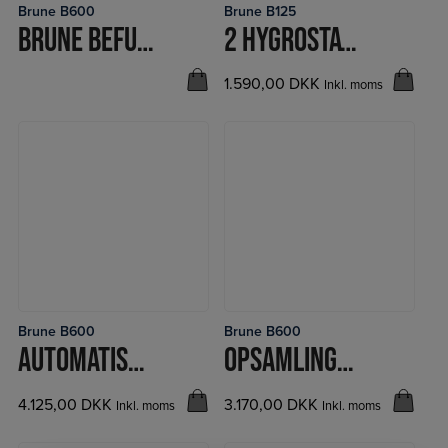
Brune B600
Brune B125
LÆS MERE
LÆS MERE
BRUNE BEFUGTER B600
2 HYGROSTAT MED 230V STIK
1.590,00
DKK
Inkl. moms
Brune B600
Brune B600
LÆS MERE
LÆS MERE
AUTOMATISK VANDPÅFYLDNING B600
OPSAMLINGSBAKKE B600 OG B500
4.125,00
DKK
3.170,00
DKK
Inkl. moms
Inkl. moms