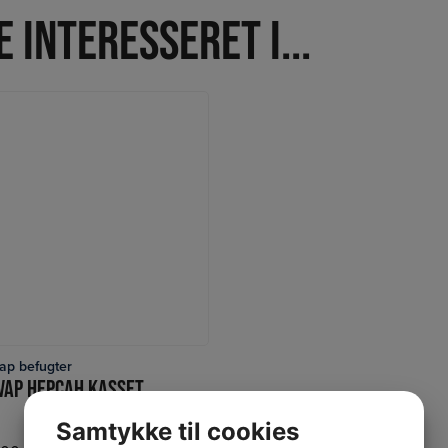
 interesseret i...
p befugter
LÆS MERE
HOMEVAP HEPCAH KASSETTE
Samtykke til cookies