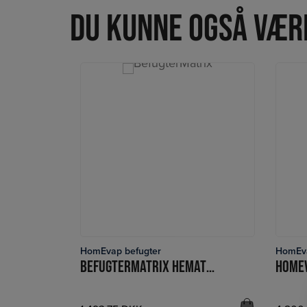
Du kunne også være
HomEvap befugter
HomEva
LÆS MERE
BEFUGTERMATRIX HEMATB FOR HOMEVAP HEPH OG HEPHZH