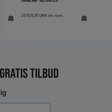
23.021,25
DKK
29.167,50
Inkl. moms
moms
gratis tilbud
ig