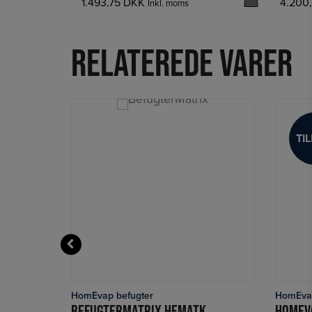
1.493,75
DKK
4.200
Inkl. moms
Relaterede varer
TI
TI
HomEvap befugter
HomEvap
LÆS MERE
HOMEVAP COMBI COMFORT LUFTFUGTER OG KØLER
BEFUGTERMATRIX HEMATK FOR HOMEVAP HEPC
HOMEVA