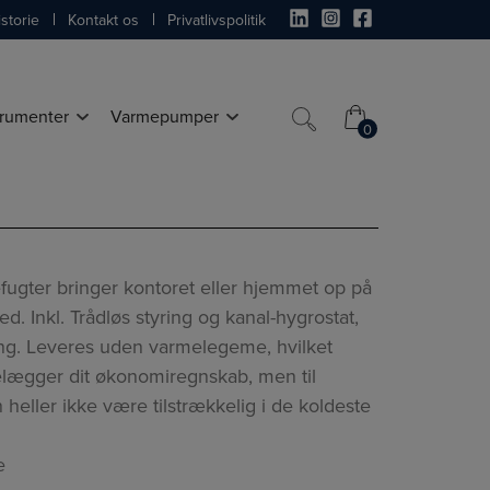
storie
Kontakt os
Privatlivspolitik
trumenter
Varmepumper
0
0
gter bringer kontoret eller hjemmet op på
ed. Inkl. Trådløs styring og kanal-hygrostat,
ring. Leveres uden varmelegeme, hvilket
elægger dit økonomiregnskab, men til
 heller ikke være tilstrækkelig i de koldeste
e