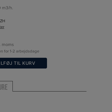
0 m3/h.
ZH
ter
l. moms
n for 1-2 arbejdsdage
ILFØJ TIL KURV
ure