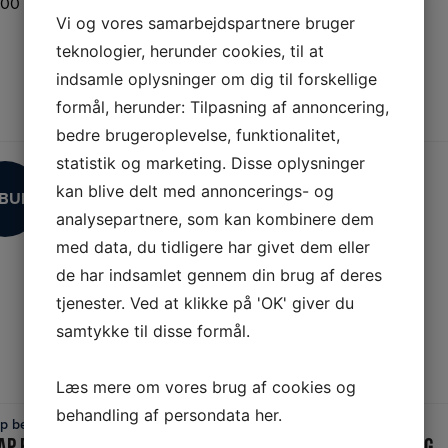
,00
DKK
Inkl. moms
Vi og vores samarbejdspartnere bruger
teknologier, herunder cookies, til at
indsamle oplysninger om dig til forskellige
formål, herunder: Tilpasning af annoncering,
bedre brugeroplevelse, funktionalitet,
statistik og marketing. Disse oplysninger
kan blive delt med annoncerings- og
LBUD
analysepartnere, som kan kombinere dem
LBUD
med data, du tidligere har givet dem eller
de har indsamlet gennem din brug af deres
tjenester. Ved at klikke på 'OK' giver du
samtykke til disse formål.
Læs mere om vores brug af cookies og
behandling af persondata
her
.
 befugter
HomEvap befugter
LÆS MERE
LÆS MERE
P BEFUGTER DIRECT
HOMEVAP KØLER OG BEFUGTER