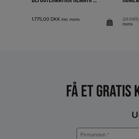
DKK
1.775,00
DKK
29.085
Inkl.
Inkl. moms
moms
Få et Gratis
U
Firmanavn
*