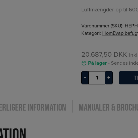
Luftmængder op til 60
Varenummer (SKU):
HEPH
Kategori:
HomEvap befug
20.687,50
DKK
Ink
På lager
- Sendes inde
HomEvap
–
+
T
befugter
excl.
varmelegeme
erligere information
Manualer & Broch
antal
ation