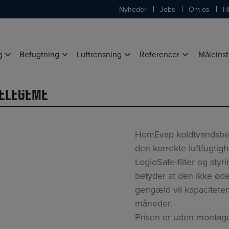
Nyheder
Jobs
Om os
Hi
g
Befugtning
Luftrensning
Referencer
Måleins
OMEVAP BEFUGTER
/
HOMEVAP BEFUGTER EXCL. VARMELEGEME
melegeme
HomEvap koldtvandsbefu
den korrekte luftfugtigh
LogioSafe-filter og sty
betyder at den ikke ød
gengæld vil kapaciteten
måneder.
Prisen er uden montag