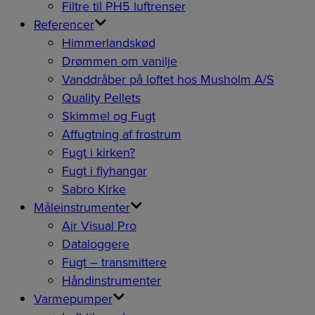
Filtre til PH5 luftrenser
Referencer
Himmerlandskød
Drømmen om vanilje
Vanddråber på loftet hos Musholm A/S
Quality Pellets
Skimmel og Fugt
Affugtning af frostrum
Fugt i kirken?
Fugt i flyhangar
Sabro Kirke
Måleinstrumenter
Air Visual Pro
Dataloggere
Fugt – transmittere
Håndinstrumenter
Varmepumper