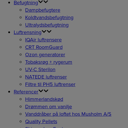
Befugtning
Dampbefugtere
Koldtvandsbefugtning
Ultralydsbefugtning
Luftrensning
IQAir luftrensere
CRT RoomGuard
Ozon generatorer
Tobaksrøg + rygerum
UV-C Sterilon
NATEDE luftrenser
Filtre til PH5 luftrenser
Referencer
Himmerlandskød
Drømmen om vanilje
Vanddråber på loftet hos Musholm A/S
Quality Pellets