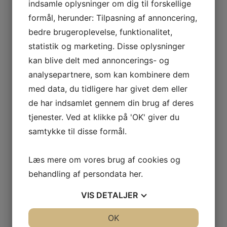
indsamle oplysninger om dig til forskellige
Adsorptionsaffugtere
formål, herunder: Tilpasning af annoncering,
Flyaffugtning i Hangar
Kondensaffugtere
bedre brugeroplevelse, funktionalitet,
AERIAL AD 110
statistik og marketing. Disse oplysninger
AERIAL AD 40
kan blive delt med annoncerings- og
AERIAL AD 520/540
analysepartnere, som kan kombinere dem
AERIAL AD 560/580
med data, du tidligere har givet dem eller
AERIAL AD 660/680
de har indsamlet gennem din brug af deres
AERIAL AD 740
tjenester. Ved at klikke på 'OK' giver du
AERIAL AD 750
samtykke til disse formål.
AERIAL AD 780-P
AERIAL WT 230
Læs mere om vores brug af cookies og
AERIAL WT 240
behandling af persondata
her
.
AERIAL WT 250
AERIAL WT 280
VIS
DETALJER
Brune HP
Dantherm AD 9-serien
JA
NEJ
OK
JA
NEJ