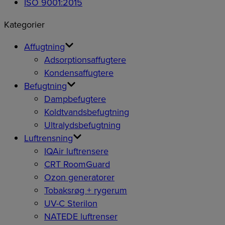
ISO 9001:2015
Kategorier
Affugtning
Adsorptionsaffugtere
Kondensaffugtere
Befugtning
Dampbefugtere
Koldtvandsbefugtning
Ultralydsbefugtning
Luftrensning
IQAir luftrensere
CRT RoomGuard
Ozon generatorer
Tobaksrøg + rygerum
UV-C Sterilon
NATEDE luftrenser