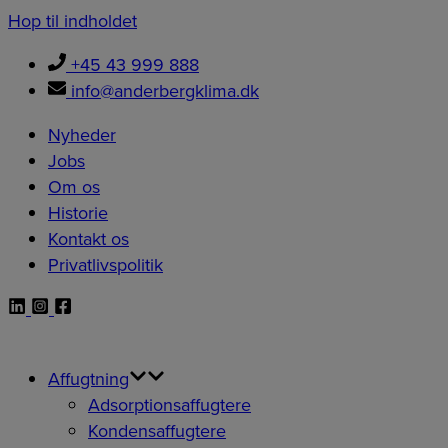
Hop til indholdet
+45 43 999 888
info@anderbergklima.dk
Nyheder
Jobs
Om os
Historie
Kontakt os
Privatlivspolitik
Affugtning
Adsorptionsaffugtere
Kondensaffugtere