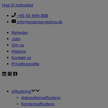
Hop til indholdet
+45 43 999 888
info@anderbergklima.dk
Nyheder
Jobs
Om os
Historie
Kontakt os
Privatlivspolitik
Affugtning
Adsorptionsaffugtere
Kondensaffugtere