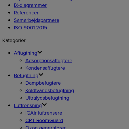
IX-diagrammer
Referencer
Samarbejdspartnere
ISO 9001:2015
Kategorier
Affugtning
Adsorptionsaffugtere
Kondensaffugtere
Befugtning
Dampbefugtere
Koldtvandsbefugtning
Ultralydsbefugtning
Luftrensning
IQAir luftrensere
CRT RoomGuard
Ozon generatorer