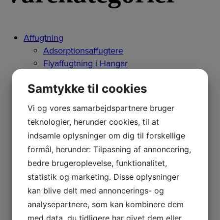
Affugtning
Adsorptionsaffugtere
Flyaffugtning i Hangar
Kondensaffugtere
Samtykke til cookies
AERIAL AD 110
AERIAL AD 40
Vi og vores samarbejdspartnere bruger
AERIAL AD 520/540
teknologier, herunder cookies, til at
AERIAL AD 560/580
indsamle oplysninger om dig til forskellige
AERIAL AD 660/680
formål, herunder: Tilpasning af annoncering,
AERIAL AD 740
bedre brugeroplevelse, funktionalitet,
AERIAL AD 750
statistik og marketing. Disse oplysninger
AERIAL AD 780-P
AERIAL WT 230
kan blive delt med annoncerings- og
AERIAL WT 240
analysepartnere, som kan kombinere dem
AERIAL WT 250
med data, du tidligere har givet dem eller