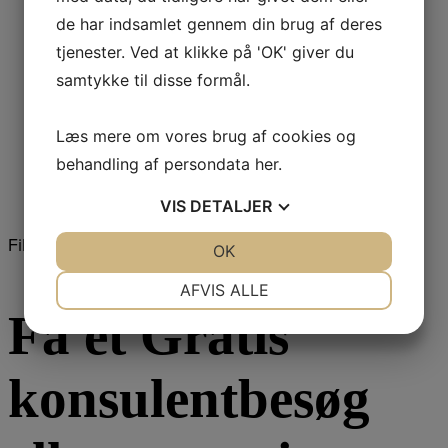
AERIAL WT 280
de har indsamlet gennem din brug af deres
Brune HP
tjenester. Ved at klikke på 'OK' giver du
Dantherm AD 9-serien
samtykke til disse formål.
Befugtning
Klimaanlæg
Læs mere om vores brug af cookies og
Luftrensning
behandling af persondata
her
.
Måleinstrumenter
Varmepumper
VIS
DETALJER
Filtrer
JA
NEJ
OK
JA
NEJ
NØDVENDIGE
PRÆFERENCER
AFVIS ALLE
Få et Gratis
JA
NEJ
JA
NEJ
MARKETING
STATISTIK
konsulentbesøg