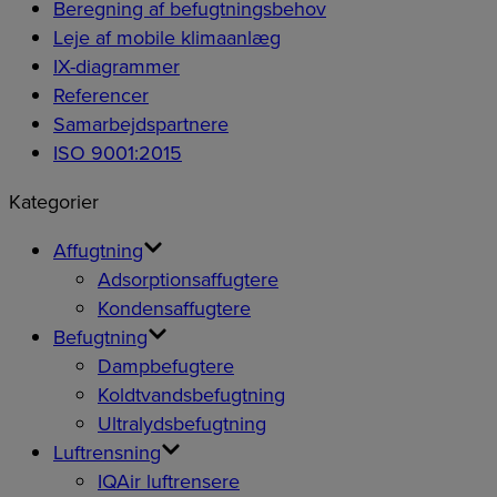
Beregning af befugtningsbehov
Leje af mobile klimaanlæg
IX-diagrammer
Referencer
Samarbejdspartnere
ISO 9001:2015
Kategorier
Affugtning
Adsorptionsaffugtere
Kondensaffugtere
Befugtning
Dampbefugtere
Koldtvandsbefugtning
Ultralydsbefugtning
Luftrensning
IQAir luftrensere