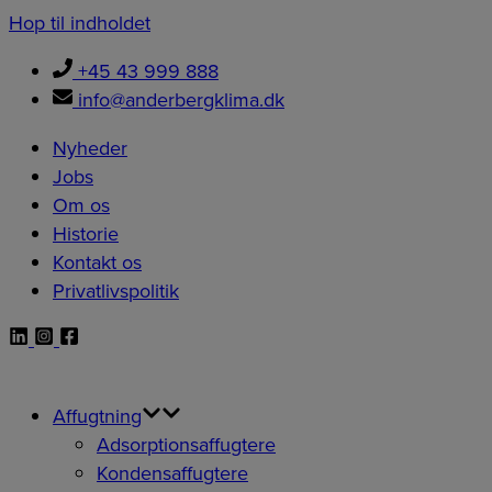
Hop til indholdet
+45 43 999 888
info@anderbergklima.dk
Nyheder
Jobs
Om os
Historie
Kontakt os
Privatlivspolitik
Affugtning
Adsorptionsaffugtere
Kondensaffugtere