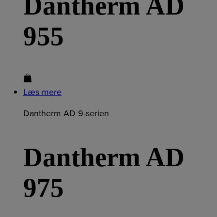
Dantherm AD
955
Læs mere
Dantherm AD 9-serien
Dantherm AD
975