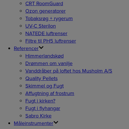
CRT RoomGuard
Ozon generatorer
Tobaksrøg + rygerum
UV-C Sterilon
NATEDE luftrenser
Filtre til PH5 luftrenser
Referencer
Himmerlandskød
Drømmen om vanilje
Vanddråber på loftet hos Musholm A/S
Quality Pellets
Skimmel og Fugt
Affugtning af frostrum
Fugt i kirken?
Fugt i flyhangar
Sabro Kirke
Måleinstrumenter