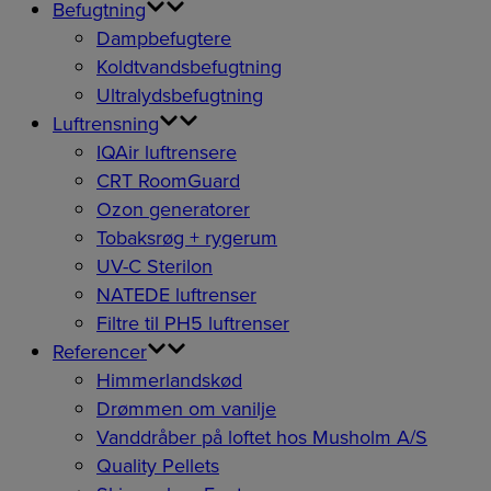
Befugtning
Dampbefugtere
Koldtvandsbefugtning
Ultralydsbefugtning
Luftrensning
IQAir luftrensere
CRT RoomGuard
Ozon generatorer
Tobaksrøg + rygerum
UV-C Sterilon
NATEDE luftrenser
Filtre til PH5 luftrenser
Referencer
Himmerlandskød
Drømmen om vanilje
Vanddråber på loftet hos Musholm A/S
Quality Pellets