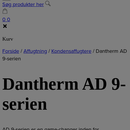
Søg produkter her
0
0
Kurv
Forside
/
Affugtning
/
Kondensaffugtere
/
Dantherm AD
9-serien
Dantherm AD 9-
serien
AD 9-serien er en game-changer inden for