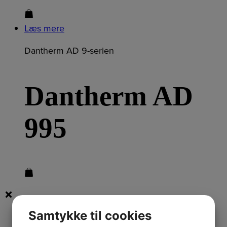
Læs mere
Dantherm AD 9-serien
Dantherm AD
995
Samtykke til cookies