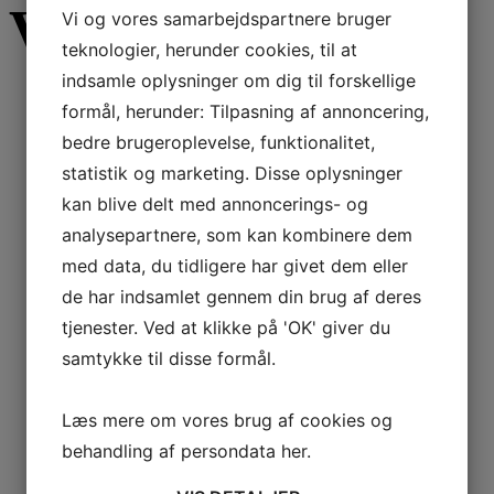
Varekategorier
Vi og vores samarbejdspartnere bruger
teknologier, herunder cookies, til at
indsamle oplysninger om dig til forskellige
formål, herunder: Tilpasning af annoncering,
Affugtning
bedre brugeroplevelse, funktionalitet,
Adsorptionsaffugtere
statistik og marketing. Disse oplysninger
Flyaffugtning i Hangar
kan blive delt med annoncerings- og
Kondensaffugtere
analysepartnere, som kan kombinere dem
AERIAL AD 110
med data, du tidligere har givet dem eller
AERIAL AD 40
de har indsamlet gennem din brug af deres
AERIAL AD 520/540
tjenester. Ved at klikke på 'OK' giver du
AERIAL AD 560/580
AERIAL AD 660/680
samtykke til disse formål.
AERIAL AD 740
AERIAL AD 750
Læs mere om vores brug af cookies og
AERIAL AD 780-P
behandling af persondata
her
.
AERIAL WT 230