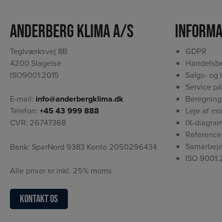
Anderberg Klima A/S
Informa
Teglværksvej 8B
GDPR
4200 Slagelse
Handelsbe
ISO9001:2015
Salgs- og 
Service på
Beregning
E-mail:
info@anderbergklima.dk
Leje af m
Telefon:
+45 43 999 888
IX-diagra
CVR: 26747368
Reference
Samarbejd
Bank: SparNord 9383 Konto 2050296434
ISO 9001:
Alle priser er inkl. 25% moms
Kontakt os