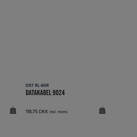
DST RL-60R
LÆS MERE
DATAKABEL 9024
118,75
DKK
Inkl. moms