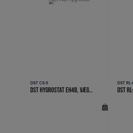
DST CS-5
DST RL-
LÆS MERE
DST HYGROSTAT EH4B, VÆG/KANAL
DST RL