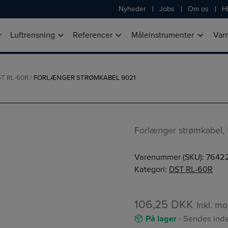
Nyheder
Jobs
Om os
Hi
Luftrensning
Referencer
Måleinstrumenter
Var
T RL-60R
/
FORLÆNGER STRØMKABEL 9021
Forlænger strømkabel,
Varenummer (SKU):
7642
Kategori:
DST RL-60R
106,25
DKK
Inkl. m
På lager
- Sendes inde