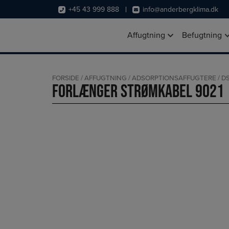
Hop
+45 43 999 888
info@anderbergklima.dk
til
indholdet
Affugtning
Befugtning
FORSIDE
/
AFFUGTNING
/
ADSORPTIONSAFFUGTERE
/
DS
Forlænger strømkabel 9021