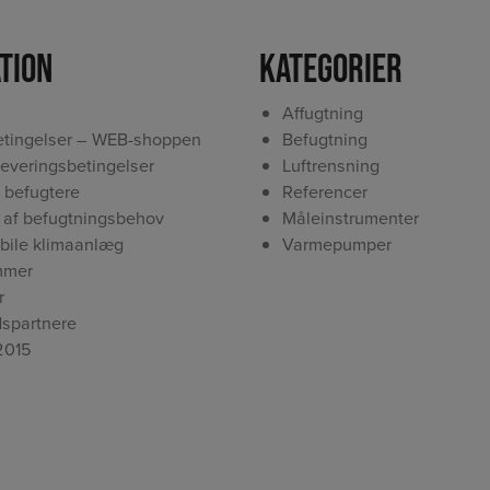
tion
Kategorier
Affugtning
tingelser – WEB-shoppen
Befugtning
leveringsbetingelser
Luftrensning
 befugtere
Referencer
 af befugtningsbehov
Måleinstrumenter
obile klimaanlæg
Varmepumper
mmer
r
spartnere
2015