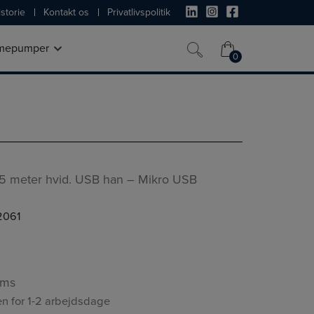
storie
Kontakt os
Privatlivspolitik
mepumper
0
0
 5 meter hvid. USB han – Mikro USB
2061
oms
n for 1-2 arbejdsdage