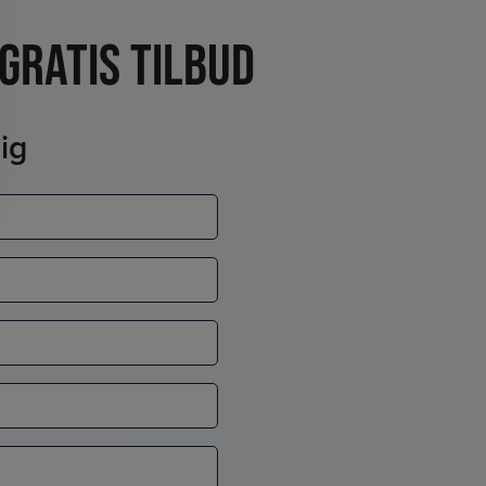
gratis tilbud
ig