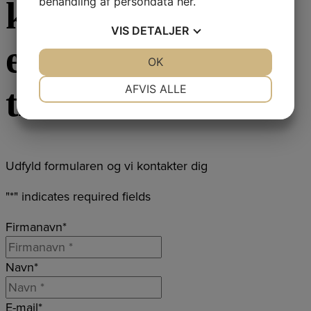
konsulentbesøg
behandling af persondata
her
.
VIS
DETALJER
eller et gratis
JA
NEJ
OK
JA
NEJ
NØDVENDIGE
PRÆFERENCER
tilbud
AFVIS ALLE
JA
NEJ
JA
NEJ
MARKETING
STATISTIK
Udfyld formularen og vi kontakter dig
"
*
" indicates required fields
Firmanavn
*
Navn
*
E-mail
*