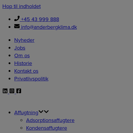
Hop til indholdet
+45 43 999 888
info@anderbergklima.dk
Nyheder
Jobs
Om os
Historie
Kontakt os
Privatlivspolitik
Affugtning
Adsorptionsaffugtere
Kondensaffugtere