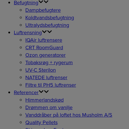
Befugtning
Dampbefugtere
Koldtvandsbefugtning
Ultralydsbefugtning
Luftrensning
IQAir luftrensere
CRT RoomGuard
Ozon generatorer
Tobaksrøg + rygerum
UV-C Sterilon
NATEDE luftrenser
Filtre til PH5 luftrenser
Referencer
Himmerlandskød
Drømmen om vanilje
Vanddråber på loftet hos Musholm A/S
Quality Pellets