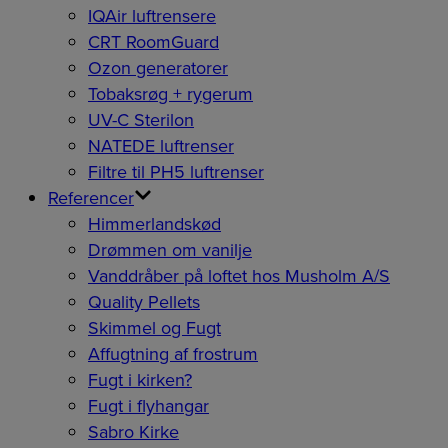
IQAir luftrensere
CRT RoomGuard
Ozon generatorer
Tobaksrøg + rygerum
UV-C Sterilon
NATEDE luftrenser
Filtre til PH5 luftrenser
Referencer
Himmerlandskød
Drømmen om vanilje
Vanddråber på loftet hos Musholm A/S
Quality Pellets
Skimmel og Fugt
Affugtning af frostrum
Fugt i kirken?
Fugt i flyhangar
Sabro Kirke