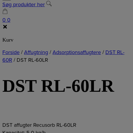
Søg produkter her
0
0
Kurv
Forside
/
Affugtning
/
Adsorptionsaffugtere
/
DST RL-
60R
/
DST RL-60LR
DST RL-60LR
DST affugter Recusorb RL-60LR
Kapacitet: 5,0 kg/h