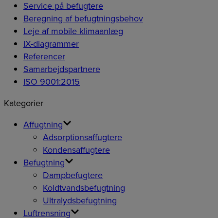
Service på befugtere
Beregning af befugtningsbehov
Leje af mobile klimaanlæg
IX-diagrammer
Referencer
Samarbejdspartnere
ISO 9001:2015
Kategorier
Affugtning
Adsorptionsaffugtere
Kondensaffugtere
Befugtning
Dampbefugtere
Koldtvandsbefugtning
Ultralydsbefugtning
Luftrensning