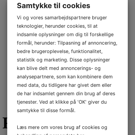
DST CS-5
Samtykke til cookies
Vi og vores samarbejdspartnere bruger
DST Hygrostat
teknologier, herunder cookies, til at
indsamle oplysninger om dig til forskellige
formål, herunder: Tilpasning af annoncering,
EH4B,
bedre brugeroplevelse, funktionalitet,
statistik og marketing. Disse oplysninger
Væg/Kanal
kan blive delt med annoncerings- og
analysepartnere, som kan kombinere dem
med data, du tidligere har givet dem eller
de har indsamlet gennem din brug af deres
tjenester. Ved at klikke på 'OK' giver du
samtykke til disse formål.
Få et Gratis
Læs mere om vores brug af cookies og