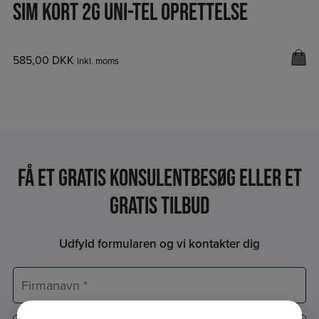
SIM KORT 2G UNI-TEL OPRETTELSE
585,00
DKK
Inkl. moms
Få et Gratis konsulentbesøg eller et
gratis tilbud
Udfyld formularen og vi kontakter dig
Firmanavn
*