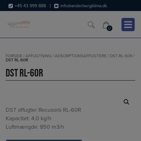
Hop
+45 43 999 888
info@anderbergklima.dk
til
indholdet
0
0
FORSIDE
/
AFFUGTNING
/
ADSORPTIONSAFFUGTERE
/
DST RL-60R
/
DST RL-60R
DST RL-60R
DST affugter Recusorb RL-60R
Kapacitet: 4,0 kg/h
Luftmængde: 850 m3/h