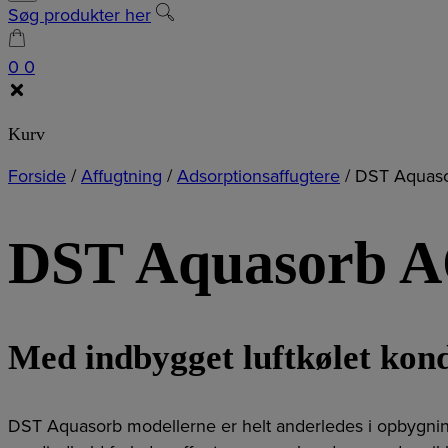
Søg produkter her
0
0
Kurv
Forside
/
Affugtning
/
Adsorptionsaffugtere
/
DST Aquaso
DST Aquasorb A
Med indbygget luftkølet kon
DST Aquasorb modellerne er helt anderledes i opbygning