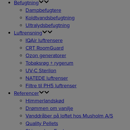
Befugtning
Dampbefugtere
Koldtvandsbefugtning
Ultralydsbefugtning
Luftrensning
IQAir luftrensere
CRT RoomGuard
Ozon generatorer
Tobaksrøg + rygerum
UV-C Sterilon
NATEDE luftrenser
Filtre til PH5 luftrenser
Referencer
Himmerlandskød
Drømmen om vanilje
Vanddråber på loftet hos Musholm A/S
Quality Pellets