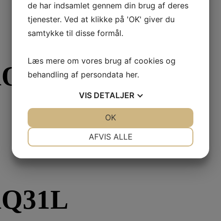
de har indsamlet gennem din brug af deres
tjenester. Ved at klikke på 'OK' giver du
samtykke til disse formål.
Læs mere om vores brug af cookies og
AQ30B
behandling af persondata
her
.
VIS
DETALJER
JA
NEJ
OK
JA
NEJ
NØDVENDIGE
PRÆFERENCER
AFVIS ALLE
JA
NEJ
JA
NEJ
MARKETING
STATISTIK
AQ31L