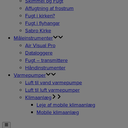
Skimmel og Fugt
Affugtning af frostrum
Fugt i kirken?
Fugt i flyhangar
Sabro Kirke
Måleinstrumenter
Air Visual Pro
Dataloggere
Fugt – transmittere
Håndinstrumenter
Varmepumper
Luft til vand varmepumpe
Luft til luft varmepumper
Klimaanlæg
Leje af mobile klimaanlæg
Mobile klimaanlæg