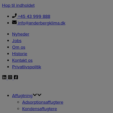
Hop til indholdet
+45 43 999 888
info@anderbergklima.dk
Nyheder
Jobs
Om os
Historie
Kontakt os
Privatlivspolitik
Affugtning
Adsorptionsaffugtere
Kondensaffugtere