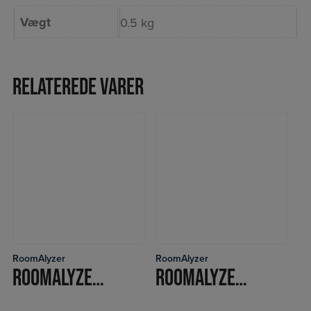
Vægt
0.5 kg
Relaterede varer
RoomAlyzer
RoomAlyzer
LÆS MERE
LÆS MERE
ROOMALYZER FULL+ DATALOGGER
ROOMALYZER MINI+ PIR DATALOGGER