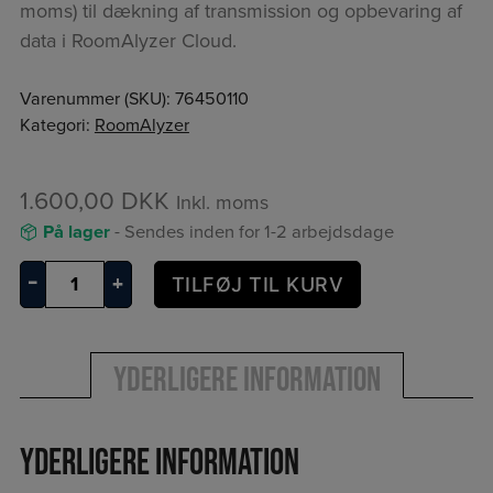
moms) til dækning af transmission og opbevaring af
data i RoomAlyzer Cloud.
Varenummer (SKU):
76450110
Kategori:
RoomAlyzer
1.600,00
DKK
Inkl. moms
På lager
- Sendes inden for 1-2 arbejdsdage
RoomAlyzer
–
+
TILFØJ TIL KURV
Mini+
datalogger
antal
Yderligere information
Yderligere information