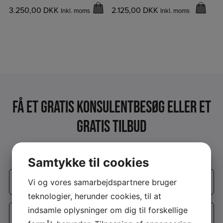
3.250,00
DKK
2.125,00
DKK
Inkl. moms
Inkl. moms
Få et Gratis konsulentbesøg eller et
gratis tilbud
Udfyld formularen og vi kontakter dig
Samtykke til cookies
Firmanavn
Vi og vores samarbejdspartnere bruger
*
teknologier, herunder cookies, til at
Navn
indsamle oplysninger om dig til forskellige
*