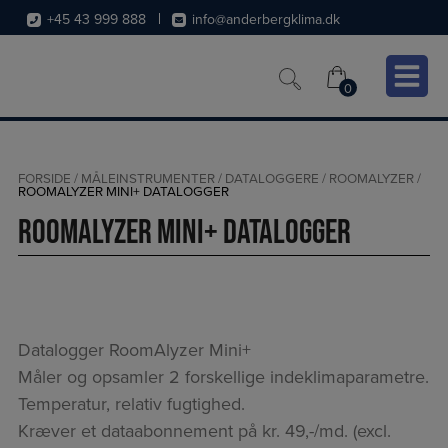
Hop
+45 43 999 888
info@anderbergklima.dk
til
indholdet
0
0
FORSIDE
/
MÅLEINSTRUMENTER
/
DATALOGGERE
/
ROOMALYZER
/
ROOMALYZER MINI+ DATALOGGER
RoomAlyzer Mini+ datalogger
Datalogger RoomAlyzer Mini+
Måler og opsamler 2 forskellige indeklimaparametre.
Temperatur, relativ fugtighed.
Kræver et dataabonnement på kr. 49,-/md. (excl.