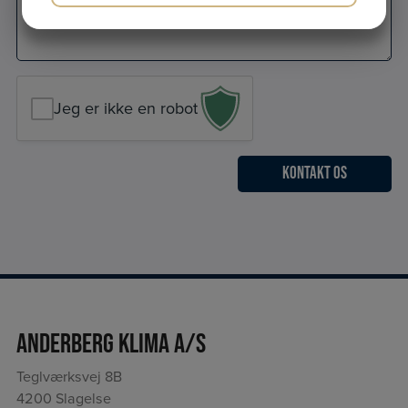
*
JA
NEJ
JA
NEJ
MARKETING
STATISTIK
Jeg er ikke en robot
Anderberg Klima A/S
Teglværksvej 8B
4200 Slagelse