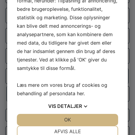
formål, herunder: Tilpasning af annoncering,
bedre brugeroplevelse, funktionalitet,
E-
statistik og marketing. Disse oplysninger
mail
kan blive delt med annoncerings- og
*
Telefon
analysepartnere, som kan kombinere dem
*
med data, du tidligere har givet dem eller
Adresse
de har indsamlet gennem din brug af deres
*
tjenester. Ved at klikke på 'OK' giver du
Adresselinje
samtykke til disse formål.
Læs mere om vores brug af cookies og
By
behandling af persondata
her
.
Postnr.
VIS
DETALJER
Interesse
JA
NEJ
OK
JA
NEJ
NØDVENDIGE
PRÆFERENCER
Besked
AFVIS ALLE