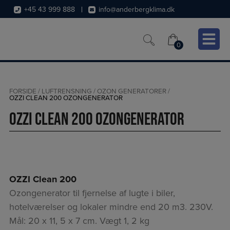
Hop
+45 43 999 888
info@anderbergklima.dk
til
indholdet
0
0
FORSIDE
/
LUFTRENSNING
/
OZON GENERATORER
/
OZZI CLEAN 200 OZONGENERATOR
OZZI Clean 200 Ozongenerator
OZZI Clean 200
Ozongenerator til fjernelse af lugte i biler,
hotelværelser og lokaler mindre end 20 m3. 230V.
Mål: 20 x 11, 5 x 7 cm. Vægt 1, 2 kg