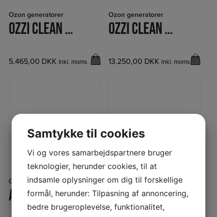
Ozon generatorer
Ozon generatorer
LÆS MERE
LÆS MERE
OZZI CLEAN 500 OZONGENERATOR
OZZI CLEAN 8000 OZONGENERATOR
5.465,00
DKK
13.250,00
DKK
Inkl. moms
Inkl. moms
Samtykke til cookies
Vi og vores samarbejdspartnere bruger
teknologier, herunder cookies, til at
indsamle oplysninger om dig til forskellige
Ozon generatorer
Ozon generatorer
LÆS MERE
LÆS MERE
AIR-MAID 500-W
KERAM TIL BL100 OG OMX100
formål, herunder: Tilpasning af annoncering,
bedre brugeroplevelse, funktionalitet,