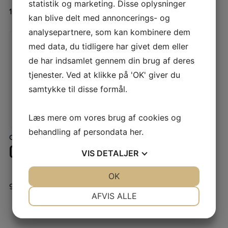
statistik og marketing. Disse oplysninger
10.900,00
DKK
293,75
DKK
Inkl. moms
Inkl. moms
kan blive delt med annoncerings- og
analysepartnere, som kan kombinere dem
med data, du tidligere har givet dem eller
de har indsamlet gennem din brug af deres
tjenester. Ved at klikke på 'OK' giver du
samtykke til disse formål.
Læs mere om vores brug af cookies og
behandling af persondata
her
.
Ozon generatorer
Ozon generatorer
LÆS MERE
LÆS MERE
OZZI CLEAN 4000 OZONGENERATOR
OZON-ELEMENT OZ200 OG OZ500
VIS
DETALJER
JA
NEJ
OK
JA
NEJ
9.300,00
DKK
490,00
DKK
Inkl. moms
Inkl. moms
NØDVENDIGE
PRÆFERENCER
AFVIS ALLE
JA
NEJ
JA
NEJ
MARKETING
STATISTIK