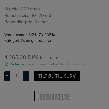
Kapcitet 200 mg/h
Rumstørrelse: 10…20 m3
Behandlingstid: 3 timer
Varenummer (SKU):
70100510
Kategori:
Ozon generatorer
4.465,00
DKK
Inkl. moms
På lager
- Sendes inden for 1-2 arbejdsdage
OZZI
–
+
TILFØJ TIL KURV
Clean
200
Ozongenerator
Beskrivelse
antal