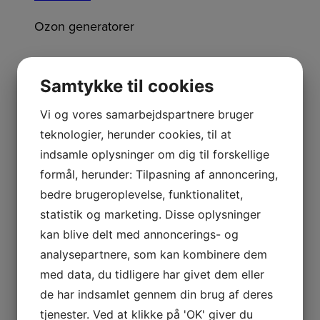
Ozon generatorer
Keram til
Samtykke til cookies
Vi og vores samarbejdspartnere bruger
BL3000
teknologier, herunder cookies, til at
indsamle oplysninger om dig til forskellige
formål, herunder: Tilpasning af annoncering,
bedre brugeroplevelse, funktionalitet,
850,00
DKK
Inkl. moms
statistik og marketing. Disse oplysninger
Læs mere
kan blive delt med annoncerings- og
Ozon generatorer
analysepartnere, som kan kombinere dem
med data, du tidligere har givet dem eller
de har indsamlet gennem din brug af deres
OZZI Clean
tjenester. Ved at klikke på 'OK' giver du