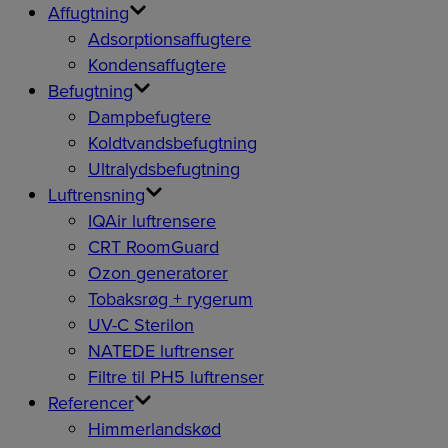
Affugtning
Adsorptionsaffugtere
Kondensaffugtere
Befugtning
Dampbefugtere
Koldtvandsbefugtning
Ultralydsbefugtning
Luftrensning
IQAir luftrensere
CRT RoomGuard
Ozon generatorer
Tobaksrøg + rygerum
UV-C Sterilon
NATEDE luftrenser
Filtre til PH5 luftrenser
Referencer
Himmerlandskød