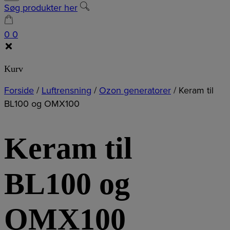
Søg produkter her
0
0
Kurv
Forside
/
Luftrensning
/
Ozon generatorer
/
Keram til
BL100 og OMX100
Keram til
BL100 og
OMX100