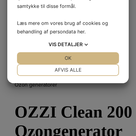
samtykke til disse formål.
8000
Læs mere om vores brug af cookies og
Ozongenerator
behandling af persondata
her
.
VIS
DETALJER
JA
NEJ
OK
JA
NEJ
13.250,00
DKK
Inkl. moms
NØDVENDIGE
PRÆFERENCER
AFVIS ALLE
Læs mere
JA
NEJ
JA
NEJ
Ozon generatorer
MARKETING
STATISTIK
OZZI Clean 200
Ozongenerator