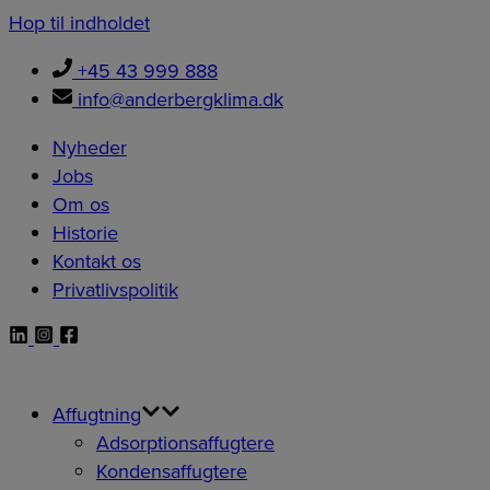
Hop til indholdet
+45 43 999 888
info@anderbergklima.dk
Nyheder
Jobs
Om os
Historie
Kontakt os
Privatlivspolitik
Affugtning
Adsorptionsaffugtere
Kondensaffugtere