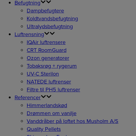
Befugtning
Dampbefugtere
Koldtvandsbefugtning
Ultralydsbefugtning
Luftrensning
IQAir luftrensere
CRT RoomGuard
Ozon generatorer
Tobaksrøg + rygerum
UV-C Sterilon
NATEDE luftrenser
Filtre til PH5 luftrenser
Referencer
Himmerlandskød
Drømmen om vanilje
Vanddråber på loftet hos Musholm A/S
Quality Pellets