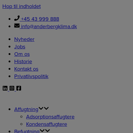
Hop til indholdet
+45 43 999 888
info@anderbergklima.dk
Nyheder
Jobs
Om os
Historie
Kontakt os
Privatlivspolitik
Affugtning
Adsorptionsaffugtere
Kondensaffugtere
Befugtning