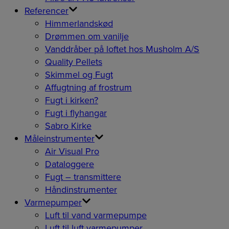
Referencer
Himmerlandskød
Drømmen om vanilje
Vanddråber på loftet hos Musholm A/S
Quality Pellets
Skimmel og Fugt
Affugtning af frostrum
Fugt i kirken?
Fugt i flyhangar
Sabro Kirke
Måleinstrumenter
Air Visual Pro
Dataloggere
Fugt – transmittere
Håndinstrumenter
Varmepumper
Luft til vand varmepumpe
Luft til luft varmepumper