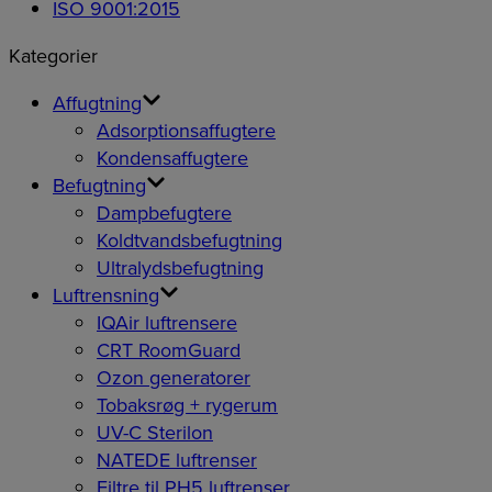
ISO 9001:2015
Kategorier
Affugtning
Adsorptionsaffugtere
Kondensaffugtere
Befugtning
Dampbefugtere
Koldtvandsbefugtning
Ultralydsbefugtning
Luftrensning
IQAir luftrensere
CRT RoomGuard
Ozon generatorer
Tobaksrøg + rygerum
UV-C Sterilon
NATEDE luftrenser
Filtre til PH5 luftrenser