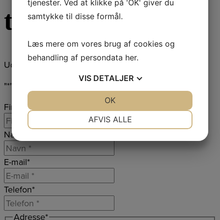
tjenester. Ved at klikke på 'OK' giver du
tilbud
samtykke til disse formål.
Læs mere om vores brug af cookies og
behandling af persondata
her
.
Udfyld formularen og vi kontakter dig
VIS
DETALJER
"
*
" indicates required fields
JA
NEJ
OK
JA
NEJ
Firmanavn
*
NØDVENDIGE
PRÆFERENCER
AFVIS ALLE
Navn
*
JA
NEJ
JA
NEJ
MARKETING
STATISTIK
E-mail
*
Telefon
*
Adresse
*