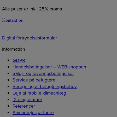
Alle priser er inkl. 25% moms
Kontakt os
Digital fortrydelsesformular
Information
GDPR
Handelsbetingelser – WEB-shoppen
Salgs- og leveringsbetingelser
Service på befugtere
Beregning af befugtningsbehov
Leje af mobile klimaanlæg
IX-diagrammer
Referencer
Samarbejdspartnere