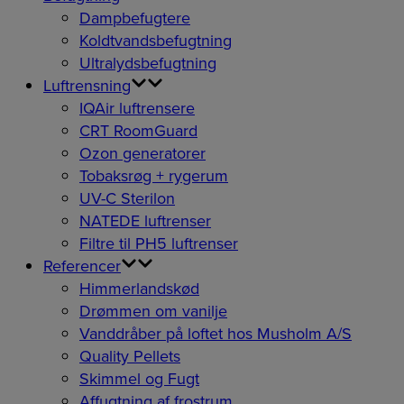
Dampbefugtere
Koldtvandsbefugtning
Ultralydsbefugtning
Luftrensning
IQAir luftrensere
CRT RoomGuard
Ozon generatorer
Tobaksrøg + rygerum
UV-C Sterilon
NATEDE luftrenser
Filtre til PH5 luftrenser
Referencer
Himmerlandskød
Drømmen om vanilje
Vanddråber på loftet hos Musholm A/S
Quality Pellets
Skimmel og Fugt
Affugtning af frostrum