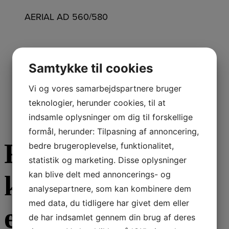
AERIAL AD 560/580
Pumpe-Kit
Samtykke til cookies
Vi og vores samarbejdspartnere bruger
teknologier, herunder cookies, til at
4.750,00
DKK
Inkl. moms
indsamle oplysninger om dig til forskellige
formål, herunder: Tilpasning af annoncering,
Få et Gratis
bedre brugeroplevelse, funktionalitet,
statistik og marketing. Disse oplysninger
kan blive delt med annoncerings- og
konsulentbesøg
analysepartnere, som kan kombinere dem
med data, du tidligere har givet dem eller
eller et gratis
de har indsamlet gennem din brug af deres