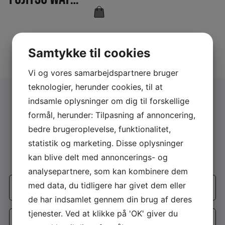
Samtykke til cookies
Vi og vores samarbejdspartnere bruger
teknologier, herunder cookies, til at
indsamle oplysninger om dig til forskellige
Få et Gratis konsulentbesøg eller et
formål, herunder: Tilpasning af annoncering,
gratis tilbud
bedre brugeroplevelse, funktionalitet,
statistik og marketing. Disse oplysninger
Udfyld formularen og vi kontakter dig
kan blive delt med annoncerings- og
analysepartnere, som kan kombinere dem
Firmanavn
med data, du tidligere har givet dem eller
*
de har indsamlet gennem din brug af deres
Navn
tjenester. Ved at klikke på 'OK' giver du