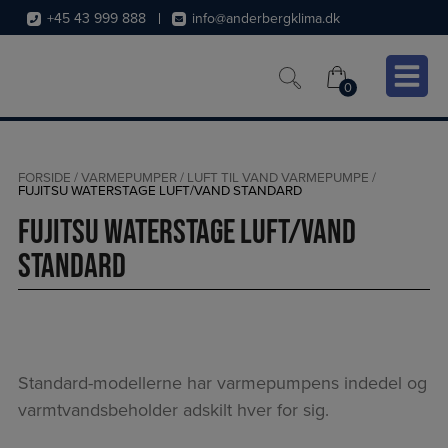
Hop
+45 43 999 888
info@anderbergklima.dk
til
indholdet
0
0
FORSIDE
/
VARMEPUMPER
/
LUFT TIL VAND VARMEPUMPE
/
FUJITSU WATERSTAGE LUFT/VAND STANDARD
Fujitsu Waterstage Luft/Vand
Standard
Standard-modellerne har varmepumpens indedel og
varmtvandsbeholder adskilt hver for sig.