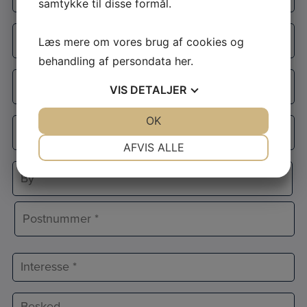
*
samtykke til disse formål.
E-
Læs mere om vores brug af cookies og
mail
behandling af persondata
her
.
*
Telefon
VIS
DETALJER
*
JA
NEJ
OK
JA
NEJ
Adresse
*
NØDVENDIGE
PRÆFERENCER
AFVIS ALLE
Adresselinje
JA
NEJ
JA
NEJ
MARKETING
STATISTIK
By
Postnr.
Interesse
Besked