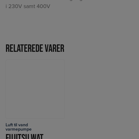
i 230V samt 400V
Relaterede varer
Luft til vand
LÆS MERE
varmepumpe
FUJITSU WATERSTAGE LUFT/VAND INTEGRERET