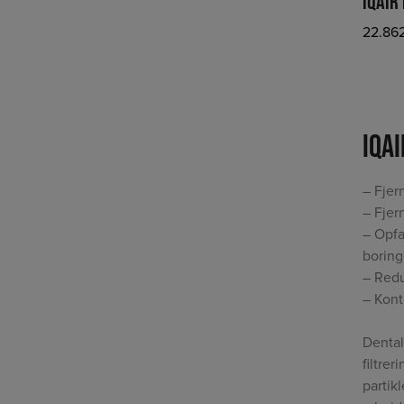
IQAIR
22.86
IQA
– Fjer
– Fjer
– Opfa
borin
– Redu
– Kont
Dental
filtrer
partik