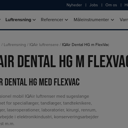
Nyheder
Jobs
Om os
Hi
Luftrensning
Referencer
Måleinstrumenter
Var
e
/
Luftrensning
/
IQAir luftrensere
/
IQAir Dental HG m FlexVac
Air Dental HG m FlexVa
ir Dental Hg med FlexVac
sionel mobil IQAir luftrenser med sugeslange
et for speciallæger, tandlæger, tandteknikere,
er, laseroperationer, laboratorier, kirurgi, renrum,
rbejde i elektronikindustri, konserveringsarbejder
st m.m.