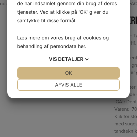
delser: CE, SEV, KTL, PCBC, EZU, IEC/IECEE (CB-Scheme), EA
de har indsamlet gennem din brug af deres
tjenester. Ved at klikke på 'OK' giver du
Filte
samtykke til disse formål.
Forfilter: 
Læs mere om vores brug af cookies og
klasse H11
behandling af persondata
her
.
4 stk. Dent
VIS
DETALJER
kulfilter 
Opsamler g
JA
NEJ
OK
JA
NEJ
NØDVENDIGE
PRÆFERENCER
AFVIS ALLE
Efter-filter
Overflade
JA
NEJ
JA
NEJ
IQAir Dent
MARKETING
STATISTIK
Varenr.: 7
Klik for st
med sugesl
tandteknik