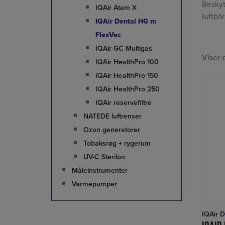
Beskyt
IQAir Atem X
luftbå
IQAir Dental HG m
FlexVac
IQAir GC Multigas
Viser 
IQAir HealthPro 100
IQAir HealthPro 150
IQAir HealthPro 250
IQAir reservefiltre
NATEDE luftrenser
Ozon generatorer
Tobaksrøg + rygerum
UV-C Sterilon
Måleinstrumenter
Varmepumper
IQAir 