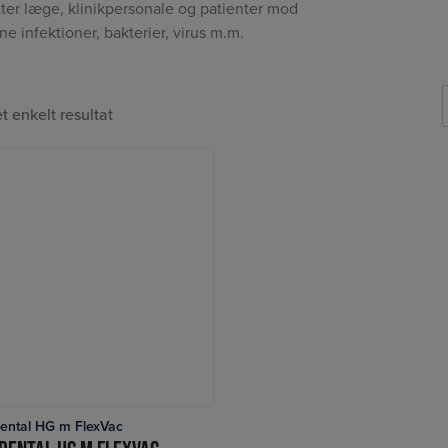
ter læge, klinikpersonale og patienter mod
rne infektioner, bakterier, virus m.m.
et enkelt resultat
Dental HG m FlexVac
LÆS MERE