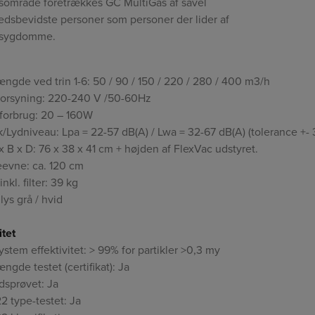
sområde foretrækkes GC MultiGas af såvel
dsbevidste personer som personer der lider af
ejsygdomme.
ngde ved trin 1-6: 50 / 90 / 150 / 220 / 280 / 400 m3/h
forsyning: 220-240 V /50-60Hz
forbrug: 20 – 160W
k/Lydniveau: Lpa = 22-57 dB(A) / Lwa = 32-67 dB(A) (tolerance +- 
x B x D: 76 x 38 x 41 cm + højden af FlexVac udstyret.
evne: ca. 120 cm
nkl. filter: 39 kg
lys grå / hvid
tet
system effektivitet: > 99% for partikler >0,3 my
ngde testet (certifikat): Ja
sprøvet: Ja
2 type-testet: Ja