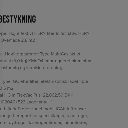
C
rbestykning
Type: Høj-effektivt HEPA-fiter til fint støv. HEPA-
. Overflade 2,8 m2
al Hg-filterpatroner: Type MultiGas aktivt
granulat (5,0 kg) KMnO4 imprægneret aluminium.
asformig og kemisk forurening.
: Type: GC efterfilter, elektrostatisk ladet fibre.
 0,5 m2
al HG m FlexVac Pris: 22.862,50 DKK
0102040+523 Lager antal: 1
ort billedeProfessionel mobil IQAir luftrenser
ange beregnet for speciallæger, tandlæger,
ere, dyrlæger, laseroperationer, laboratorier,