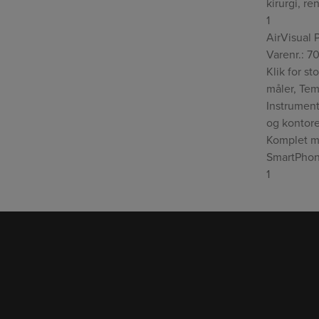
kirurgi, re
1
AirVisual 
Varenr.: 7
Klik for st
måler, Tem
Instrument 
og kontore
Komplet me
SmartPhon
1