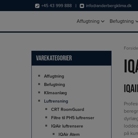
Hop
+45 43 999 888
info@anderbergklima.dk
til
indholdet
Affugtning
Befugtning
Forsid
Varekategorier
IQ
Affugtning
Befugtning
IQA
Klimaanlæg
Luftrensning
Profes
CRT RoomGuard
beregn
Filtre til PH5 luftrenser
dyrlæg
loddea
IQAir luftrensere
på kun
IQAir Atem