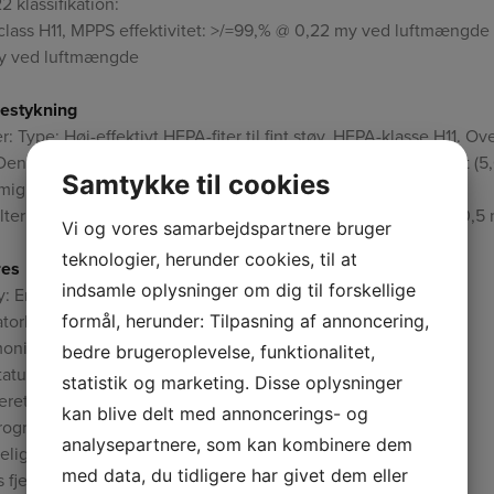
2 klassifikation:
lass H11, MPPS effektivitet: >/=99,% @ 0,22 my ved luftmængde 
my ved luftmængde
bestykning
er: Type: Høj-effektivt HEPA-fiter til fint støv. HEPA-klasse H11. O
 Dental Hg-filterpatroner: Type MultiGas aktivt kulfilter granul
Samtykke til cookies
mig og kemisk forurening.
ilter: Type: GC efterfilter, elektrostatisk ladet fibre. Overflade 0,5
Vi og vores samarbejdspartnere bruger
teknologier, herunder cookies, til at
res
indsamle oplysninger om dig til forskellige
y: Engelsk, Fransk, Tysk, Italiensk
atorhastigheder: 6
formål, herunder: Tilpasning af annoncering,
monitor: overvåger hvert enkelt filter
bedre brugeroplevelse, funktionalitet,
status LED: 3
statistik og marketing. Disse oplysninger
ret timer: Programmer arbejdstimer og ugedage
kan blive delt med annoncerings- og
rogrammerbare ventilatorhastigheder
analysepartnere, som kan kombinere dem
lelig filterindikatorer: 3
med data, du tidligere har givet dem eller
s fjernstyring, deluxe apparathjul.