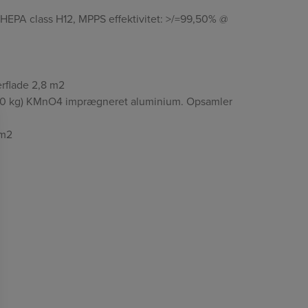
HEPA class H12, MPPS effektivitet: >/=99,50% @
verflade 2,8 m2
at (5,0 kg) KMnO4 imprægneret aluminium. Opsamler
 m2