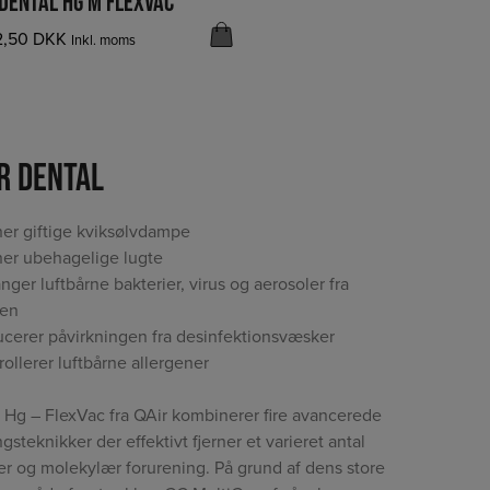
 DENTAL HG M FLEXVAC
2,50
DKK
Inkl. moms
ir Dental
ner giftige kviksølvdampe
ner ubehagelige lugte
nger luftbårne bakterier, virus og aerosoler fra
gen
cerer påvirkningen fra desinfektionsvæsker
rollerer luftbårne allergener
 Hg – FlexVac fra QAir kombinerer fire avancerede
ingsteknikker der effektivt fjerner et varieret antal
ler og molekylær forurening. På grund af dens store