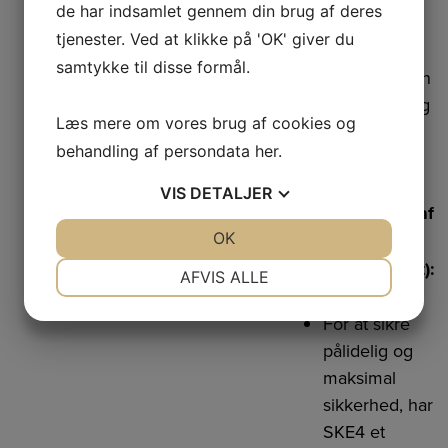
de har indsamlet gennem din brug af deres
ledninger og
tjenester. Ved at klikke på 'OK' giver du
dampslange er
samtykke til disse formål.
fastgjort i toppen
af befugteren og
Læs mere om vores brug af cookies og
følger ikke med
behandling af persondata
her
.
ned.
VIS
DETALJER
Niveaustyring af
JA
NEJ
OK
JA
NEJ
vandet
(patentanmeldt):
NØDVENDIGE
PRÆFERENCER
AFVIS ALLE
JA
NEJ
JA
NEJ
For at sikre
MARKETING
STATISTIK
pålidelig og
maksimal
sikkerhed, har
SKE4 et