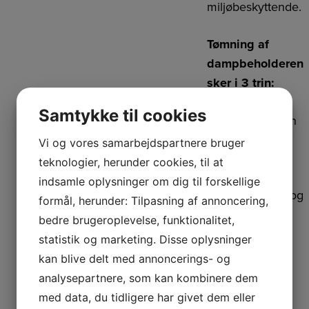
miljøbeskyttende.
Tømning af
dampbeholderen
sker i 3 trin:
1. Luk for
Samtykke til cookies
vandforsyningen
2. Afklips de to
Vi og vores samarbejdspartnere bruger
kroge
teknologier, herunder cookies, til at
3. Træk
indsamle oplysninger om dig til forskellige
beholderen ud og
formål, herunder: Tilpasning af annoncering,
nedad langs
bedre brugeroplevelse, funktionalitet,
skinnesystemet
statistik og marketing. Disse oplysninger
kan blive delt med annoncerings- og
Værktøj er ikke
analysepartnere, som kan kombinere dem
nødvendigt.
med data, du tidligere har givet dem eller
Varmelegemer,