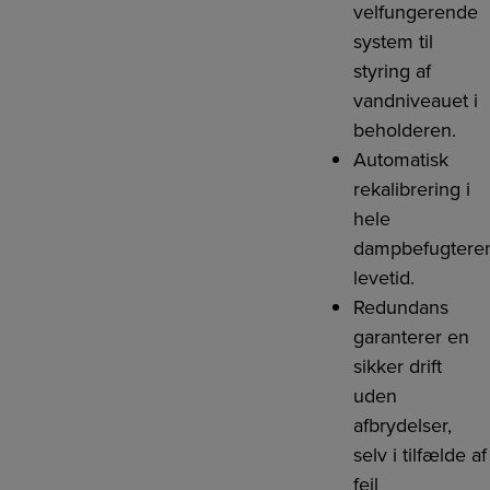
velfungerende
system til
styring af
vandniveauet i
beholderen.
Automatisk
rekalibrering i
hele
dampbefugtere
levetid.
Redundans
garanterer en
sikker drift
uden
afbrydelser,
selv i tilfælde af
fejl