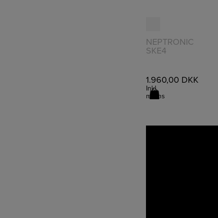
NEPTRONIC
LÆS
SKE4
MERE
HYGROSTAT 
1.960,00
DKK
Inkl.
moms