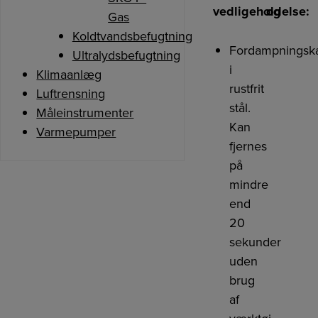
vedligeholdelse:
og
Gas
Koldtvandsbefugtning
Fordampnings
Ultralydsbefugtning
i
Klimaanlæg
rustfrit
Luftrensning
stål.
Måleinstrumenter
Kan
Varmepumper
fjernes
på
mindre
end
20
sekunder
uden
brug
af