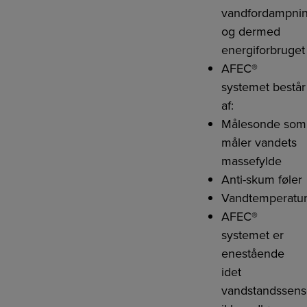
vandfordampni
og dermed
energiforbruget
AFEC®
systemet består
af:
Målesonde som
måler vandets
massefylde
Anti-skum føler
Vandtemperatur
AFEC®
systemet er
enestående
idet
vandstandssens