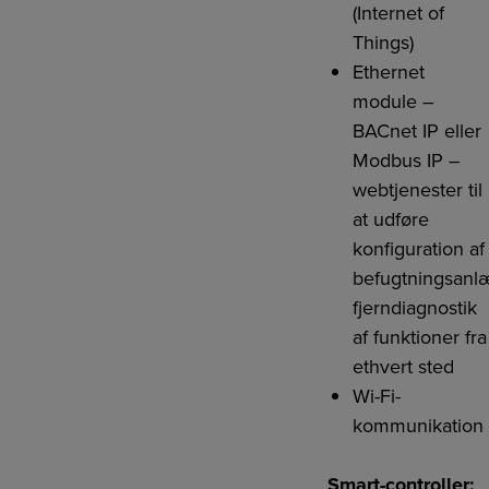
(Internet of
Things)
Ethernet
module –
BACnet IP eller
Modbus IP –
webtjenester til
at udføre
konfiguration af
befugtningsanl
fjerndiagnostik
af funktioner fra
ethvert sted
Wi-Fi-
kommunikation
Smart-controller: