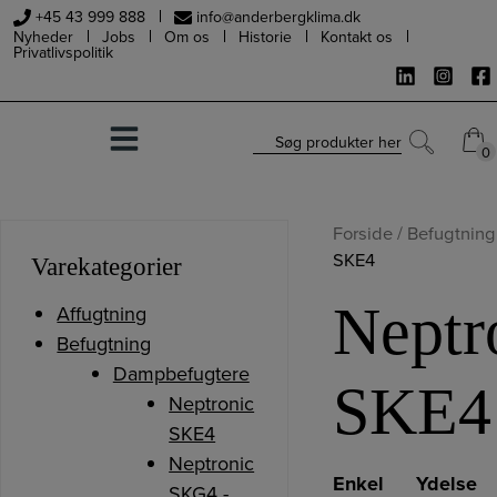
Hop
+45 43 999 888
info@anderbergklima.dk
Nyheder
Jobs
Om os
Historie
Kontakt os
til
Privatlivspolitik
indholdet
Søg produkter her
0
0
Forside
/
Befugtning
SKE4
Varekategorier
Neptr
Affugtning
Befugtning
Dampbefugtere
SKE4
Neptronic
SKE4
Neptronic
Enkel
Ydelse
SKG4 -