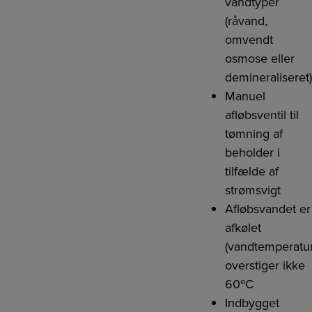
vandtyper
(råvand,
omvendt
osmose eller
demineraliseret
Manuel
afløbsventil til
tømning af
beholder i
tilfælde af
strømsvigt
Afløbsvandet er
afkølet
(vandtemperatu
overstiger ikke
60ºC
Indbygget