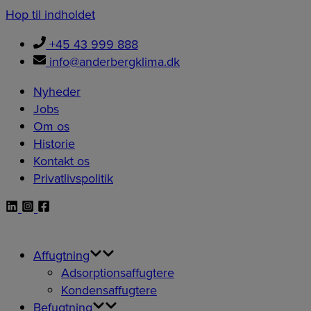
Hop til indholdet
+45 43 999 888
info@anderbergklima.dk
Nyheder
Jobs
Om os
Historie
Kontakt os
Privatlivspolitik
Affugtning
Adsorptionsaffugtere
Kondensaffugtere
Befugtning