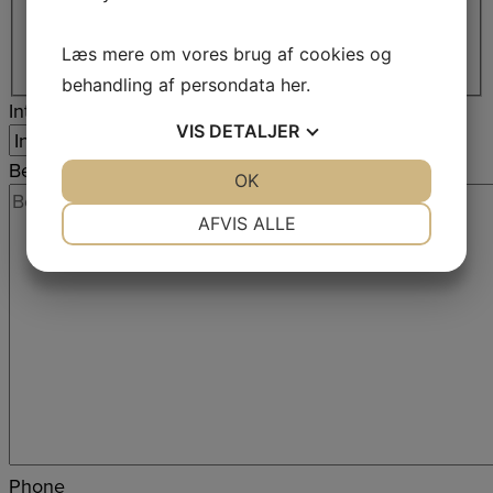
By
Læs mere om vores brug af cookies og
Postnr.
behandling af persondata
her
.
Interesse
VIS
DETALJER
Besked
*
JA
NEJ
OK
JA
NEJ
NØDVENDIGE
PRÆFERENCER
AFVIS ALLE
JA
NEJ
JA
NEJ
MARKETING
STATISTIK
Phone