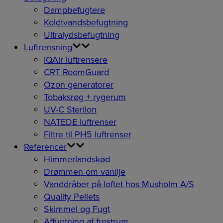
Dampbefugtere
Koldtvandsbefugtning
Ultralydsbefugtning
Luftrensning
IQAir luftrensere
CRT RoomGuard
Ozon generatorer
Tobaksrøg + rygerum
UV-C Sterilon
NATEDE luftrenser
Filtre til PH5 luftrenser
Referencer
Himmerlandskød
Drømmen om vanilje
Vanddråber på loftet hos Musholm A/S
Quality Pellets
Skimmel og Fugt
Affugtning af frostrum