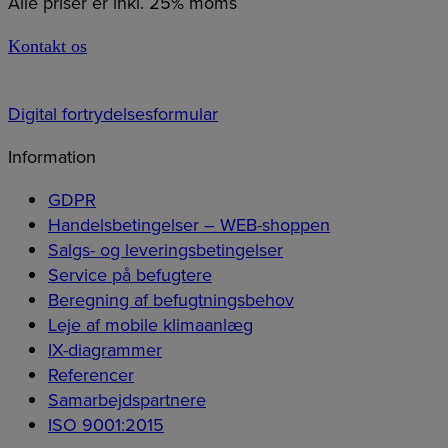
Alle priser er inkl. 25% moms
Kontakt os
Digital fortrydelsesformular
Information
GDPR
Handelsbetingelser – WEB-shoppen
Salgs- og leveringsbetingelser
Service på befugtere
Beregning af befugtningsbehov
Leje af mobile klimaanlæg
IX-diagrammer
Referencer
Samarbejdspartnere
ISO 9001:2015