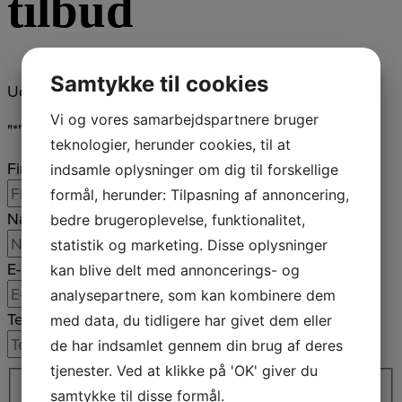
tilbud
Samtykke til cookies
Udfyld formularen og vi kontakter dig
Vi og vores samarbejdspartnere bruger
"
*
" indicates required fields
teknologier, herunder cookies, til at
Firmanavn
*
indsamle oplysninger om dig til forskellige
formål, herunder: Tilpasning af annoncering,
Navn
*
bedre brugeroplevelse, funktionalitet,
statistik og marketing. Disse oplysninger
E-mail
*
kan blive delt med annoncerings- og
analysepartnere, som kan kombinere dem
Telefon
*
med data, du tidligere har givet dem eller
de har indsamlet gennem din brug af deres
Adresse
*
tjenester. Ved at klikke på 'OK' giver du
samtykke til disse formål.
Adresselinje