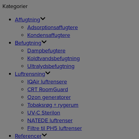
Kategorier
Affugtning
Adsorptionsaffugtere
Kondensaffugtere
Befugtning
Dampbefugtere
Koldtvandsbefugtning
Ultralydsbefugtning
Luftrensning
IQAir luftrensere
CRT RoomGuard
Ozon generatorer
Tobaksrøg + rygerum
UV-C Sterilon
NATEDE luftrenser
Filtre til PH5 luftrenser
Referencer