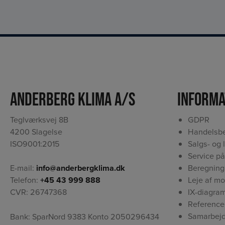
Anderberg Klima A/S
Informa
Teglværksvej 8B
GDPR
4200 Slagelse
Handelsbe
ISO9001:2015
Salgs- og 
Service på
Beregning
E-mail:
info@anderbergklima.dk
Leje af m
Telefon:
+45 43 999 888
IX-diagra
CVR: 26747368
Reference
Samarbejd
Bank: SparNord 9383 Konto 2050296434