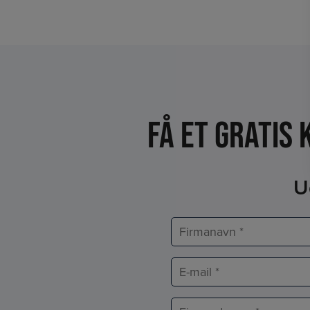
Få et Gratis
U
Firmanavn
*
E-
mail
*
Adresse