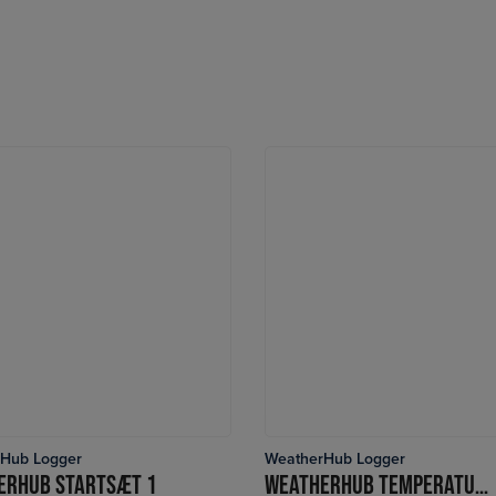
Hub Logger
WeatherHub Logger
LÆS MERE
LÆS MERE
ERHUB STARTSÆT 1
WEATHERHUB TEMPERATUR/FUGT SENDER