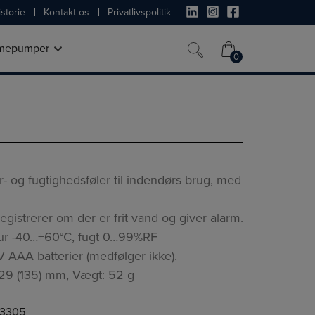
storie
Kontakt os
Privatlivspolitik
mepumper
0
0
 og fugtighedsføler til indendørs brug, med
egistrerer om der er frit vand og giver alarm.
ur -40…+60°C, fugt 0…99%RF
V AAA batterier (medfølger ikke).
 129 (135) mm, Vægt: 52 g
3305