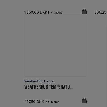
1.350,00
DKK
806,2
Inkl. moms
WeatherHub Logger
LÆS MERE
WEATHERHUB TEMPERATUR/FUGT SENDER M KABEL
437,50
DKK
Inkl. moms