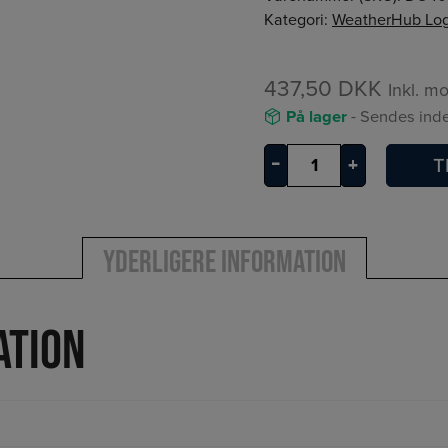
Kategori:
WeatherHub Lo
437,50
DKK
Inkl. m
På lager
- Sendes inde
WeatherHub
–
+
T
T/F-
Sender
med
Yderligere information
vandalarm
antal
ation