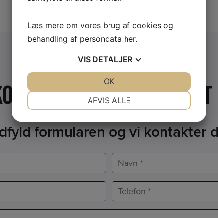
Læs mere om vores brug af cookies og
behandling af persondata
her
.
VIS
DETALJER
JA
NEJ
OK
JA
NEJ
 konsulentbesøg eller et 
NØDVENDIGE
PRÆFERENCER
AFVIS ALLE
JA
NEJ
JA
NEJ
dfyld formularen og vi kontakter d
MARKETING
STATISTIK
Navn
*
Telefon
*