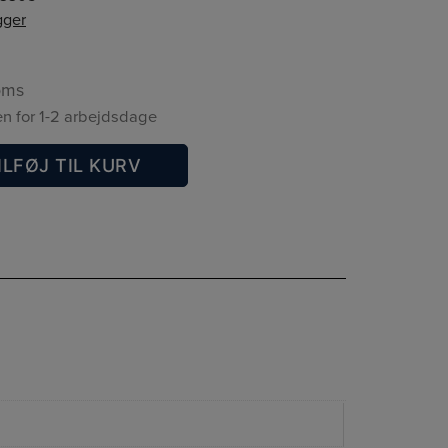
gger
oms
n for 1-2 arbejdsdage
ILFØJ TIL KURV