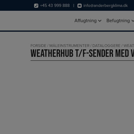
Hop
+45 43 999 888
info@anderbergklima.dk
til
indholdet
Affugtning
Befugtning
FORSIDE
/
MÅLEINSTRUMENTER
/
DATALOGGERE
/
WEAT
WeatherHub T/F-Sender med 