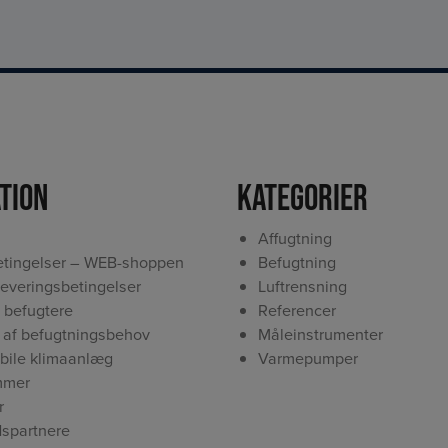
tion
Kategorier
Affugtning
tingelser – WEB-shoppen
Befugtning
leveringsbetingelser
Luftrensning
 befugtere
Referencer
 af befugtningsbehov
Måleinstrumenter
obile klimaanlæg
Varmepumper
mmer
r
spartnere