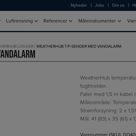
Nyheder
Jobs
Om os
Hi
Luftrensning
Referencer
Måleinstrumenter
Var
HERHUB LOGGER
/
WEATHERHUB T/F-SENDER MED VANDALARM
vandalarm
WeatherHub temperatur-
fugtmelder.
Føler med 1,5 m kabel r
Måleområde: Temperat
Strømforsyning: 2 x 1,5
Mål: 41 (83) x 35 (61) x
Varenummer (SKU):
DO40