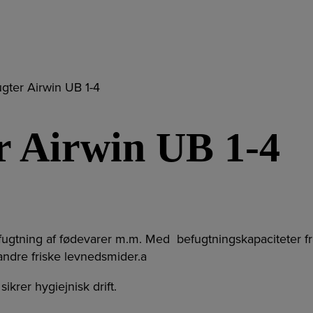
ugter Airwin UB 1-4
r Airwin UB 1-4
efugtning af fødevarer m.m. Med befugtningskapaciteter fra 
g andre friske levnedsmider.a
krer hygiejnisk drift.