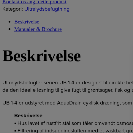
Kontakt os ang. dette produkt
Kategori:
Ultralydsbefugtning
Beskrivelse
Manualer & Brochure
Beskrivelse
Ultralydsbefugter serien UB 1-4 er designet til direkte b
de den ideelle løsning til give fugt til grøntsager, fisk o
UB 1-4 er udstyret med AquaDrain cyklisk dræning, som si
Beskrivelse
▪ Hus lavet af rustfrit stål som tåler omvendt osmos
▪ Filtrering af indsugningsluften med et vaskbart gro