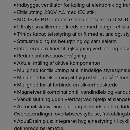
▪ Indbygget ventilator for køling af elektronik og tra
▪ Eltilslutning 230V AC med IEC stik.
▪ MODBUS RTU interface designet som en D-SUB
▪ Ultralydsoscillerende kredsløb med integreret sik
▪ Trinløs kapacitetsstyring af drift med et analogt st
▪ Statusmelding fra befugtning og samlealarm
▪ Integrerede rutiner til fejlsøgning ved ind- og udl
▪ Redundant niveauovervågning
▪ Aktuel måling af aktive komponenter
▪ Mulighed for tilslutning af almindelige styresign
▪ Mulighed for tilslutning af hygrostat – også 2-trins
▪ Mulighed for at forbinde en sikkerhedskæde
▪ Magnetventilkombination til vandindløb og vandu
▪ Vandtilslutning uden værktøj ved hjælp af slangefo
▪ Automatisk niveauregulering af vandstanden, tør
Overspændinger, overløbsbeskyttelse, frakoblingsb
▪ AquaDrain plus: integreret hygiejnestyring til cy
definerede parametre.