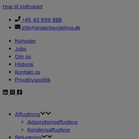
Hop til indholdet
+45 43 999 888
info@anderbergklima.dk
Nyheder
Jobs
Om os
Historie
Kontakt os
Privatlivspolitik
Affugtning
Adsorptionsaffugtere
Kondensaffugtere
Befugtning