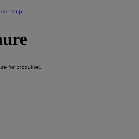
kolde damp
hure
re for produktet.