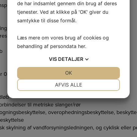
de har indsamlet gennem din brug af deres
nsport af fugttågen til afgangsrør
tjenester. Ved at klikke på 'OK' giver du
samtykke til disse formål.
ring og temperaturovervågning af effekttransistorerne
yresignal
Læs mere om vores brug af cookies og
behandling af persondata
her
.
øb
VIS
DETALJER
JA
NEJ
OK
JA
NEJ
aler 0-10 V-DC og 4-20 mA
NØDVENDIGE
PRÆFERENCER
AFVIS ALLE
JA
NEJ
JA
NEJ
dløb
rbindelser til metriske slanger/rør
MARKETING
STATISTIK
kogningsbeskyttelse, overophedningsbeskyttelse, beskytt
eskyttelse
klisk skylning af vandforsyningsledningen, og cyklisk elle