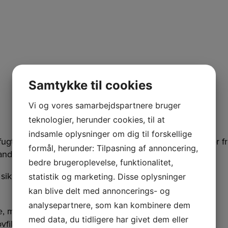
Samtykke til cookies
Vi og vores samarbejdspartnere bruger
teknologier, herunder cookies, til at
indsamle oplysninger om dig til forskellige
efugtning af fødevarer m.m. Med befugtningskapaciteter fra 
formål, herunder: Tilpasning af annoncering,
g andre friske levnedsmider.a
bedre brugeroplevelse, funktionalitet,
krer hygiejnisk drift.
statistik og marketing. Disse oplysninger
kan blive delt med annoncerings- og
analysepartnere, som kan kombinere dem
e, med aftagelig apparatskjold
med data, du tidligere har givet dem eller
vfilter