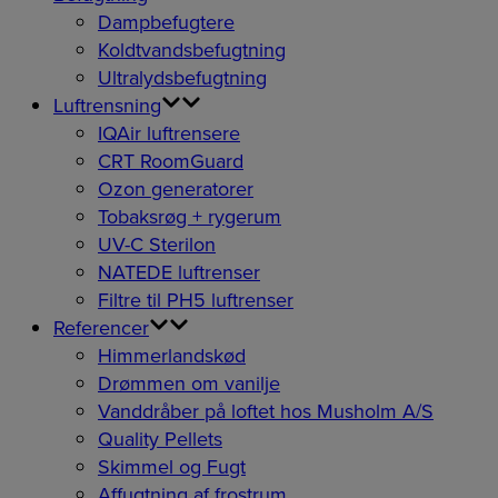
Dampbefugtere
Koldtvandsbefugtning
Ultralydsbefugtning
Luftrensning
IQAir luftrensere
CRT RoomGuard
Ozon generatorer
Tobaksrøg + rygerum
UV-C Sterilon
NATEDE luftrenser
Filtre til PH5 luftrenser
Referencer
Himmerlandskød
Drømmen om vanilje
Vanddråber på loftet hos Musholm A/S
Quality Pellets
Skimmel og Fugt
Affugtning af frostrum