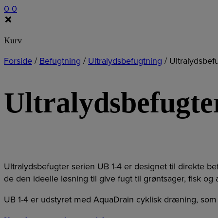
0
0
Kurv
Forside
/
Befugtning
/
Ultralydsbefugtning
/
Ultralydsbef
Ultralydsbefugte
Ultralydsbefugter serien UB 1-4 er designet til direkte b
de den ideelle løsning til give fugt til grøntsager, fisk o
UB 1-4 er udstyret med AquaDrain cyklisk dræning, som si