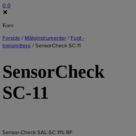
0
0
Kurv
Forside
/
Måleinstrumenter
/
Fugt -
transmittere
/
SensorCheck SC-11
SensorCheck
SC-11
Sensor-Check SAL-SC 11% RF