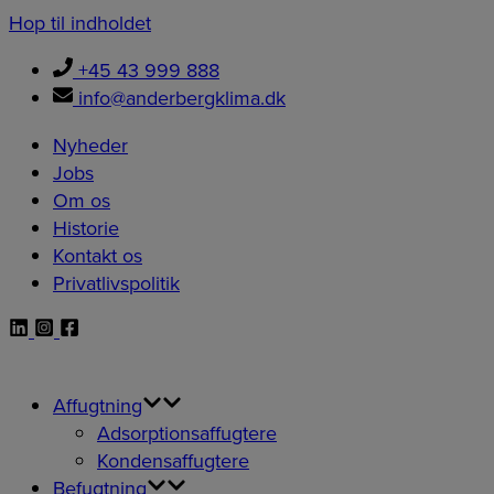
Hop til indholdet
+45 43 999 888
info@anderbergklima.dk
Nyheder
Jobs
Om os
Historie
Kontakt os
Privatlivspolitik
Affugtning
Adsorptionsaffugtere
Kondensaffugtere
Befugtning