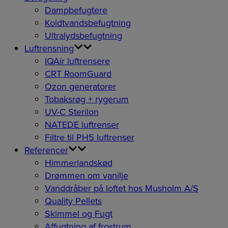
Dampbefugtere
Koldtvandsbefugtning
Ultralydsbefugtning
Luftrensning
IQAir luftrensere
CRT RoomGuard
Ozon generatorer
Tobaksrøg + rygerum
UV-C Sterilon
NATEDE luftrenser
Filtre til PH5 luftrenser
Referencer
Himmerlandskød
Drømmen om vanilje
Vanddråber på loftet hos Musholm A/S
Quality Pellets
Skimmel og Fugt
Affugtning af frostrum