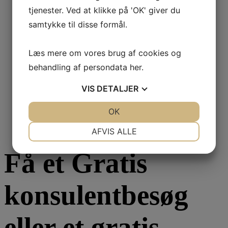
tjenester. Ved at klikke på 'OK' giver du
samtykke til disse formål.
SensorCheck
Læs mere om vores brug af cookies og
SC-90
behandling af persondata
her
.
VIS
DETALJER
JA
NEJ
OK
JA
NEJ
2.312,50
DKK
Inkl. moms
NØDVENDIGE
PRÆFERENCER
AFVIS ALLE
JA
NEJ
JA
NEJ
Få et Gratis
MARKETING
STATISTIK
konsulentbesøg
eller et gratis