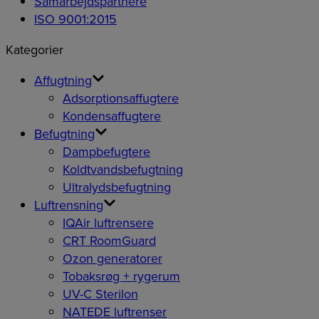
Samarbejdspartnere
ISO 9001:2015
Kategorier
Affugtning
Adsorptionsaffugtere
Kondensaffugtere
Befugtning
Dampbefugtere
Koldtvandsbefugtning
Ultralydsbefugtning
Luftrensning
IQAir luftrensere
CRT RoomGuard
Ozon generatorer
Tobaksrøg + rygerum
UV-C Sterilon
NATEDE luftrenser