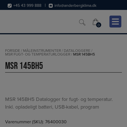
Hop
+45 43 999 888
info@anderbergklima.dk
til
indholdet
0
0
FORSIDE
/
MÅLEINSTRUMENTER
/
DATALOGGERE
/
MSR FUGT- OG TEMPERATURLOGGER
/
MSR 145BH5
MSR 145BH5
MSR 145BH5 Datalogger for fugt- og temperatur.
Inkl. opladeligt batteri, USB-kabel, program
Varenummer (SKU):
76400030