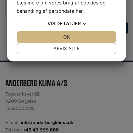
Læs mere om vores brug af cookies og
Jeg er ikke en robot
behandling af persondata
her
.
VIS
DETALJER
JA
NEJ
OK
JA
NEJ
NØDVENDIGE
PRÆFERENCER
AFVIS ALLE
JA
NEJ
JA
NEJ
MARKETING
STATISTIK
Anderberg Klima A/S
Teglværksvej 8B
4200 Slagelse
ISO9001:2015
E-mail:
info@anderbergklima.dk
Telefon:
+45 43 999 888