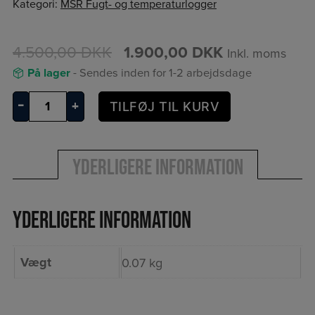
Kategori:
MSR Fugt- og temperaturlogger
4.500,00
DKK
1.900,00
DKK
Inkl. moms
På lager
- Sendes inden for 1-2 arbejdsdage
MSR
–
+
TILFØJ TIL KURV
145BH5
antal
Yderligere information
Yderligere information
Vægt
0.07 kg