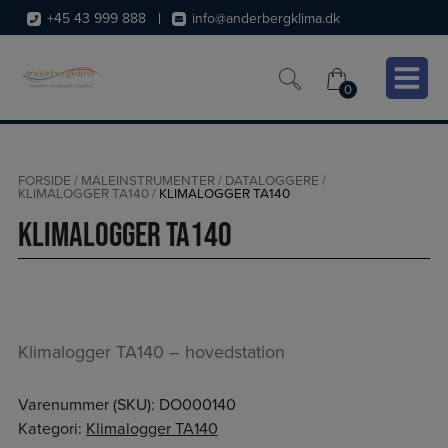
Hop
+45 43 999 888
info@anderbergklima.dk
til
indholdet
0
0
FORSIDE
/
MÅLEINSTRUMENTER
/
DATALOGGERE
/
KLIMALOGGER TA140
/
KLIMALOGGER TA140
Klimalogger TA140
Klimalogger TA140 – hovedstation
Varenummer (SKU):
DO000140
Kategori:
Klimalogger TA140