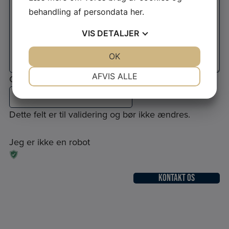
behandling af persondata
her
.
VIS
DETALJER
JA
NEJ
OK
JA
NEJ
NØDVENDIGE
PRÆFERENCER
AFVIS ALLE
Comments
JA
NEJ
JA
NEJ
MARKETING
STATISTIK
Dette felt er til validering og bør ikke ændres.
Jeg er ikke en robot