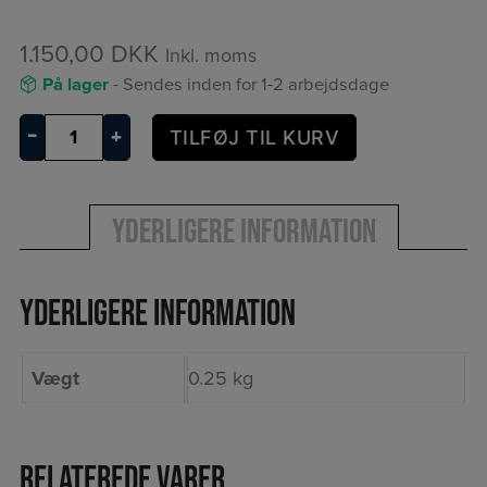
1.150,00
DKK
Inkl. moms
På lager
- Sendes inden for 1-2 arbejdsdage
Klimalogger
–
+
TILFØJ TIL KURV
TA140
antal
Yderligere information
Yderligere information
Vægt
0.25 kg
Relaterede varer