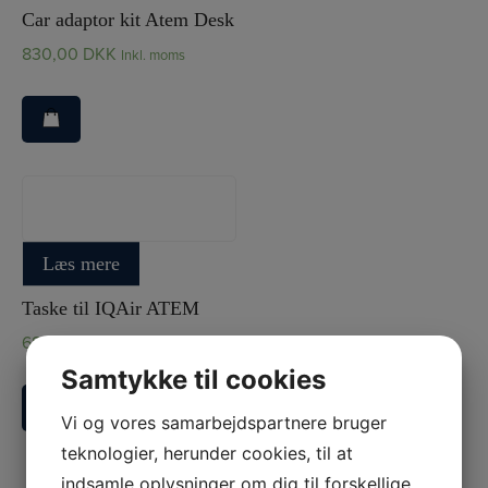
Car adaptor kit Atem Desk
830,00
DKK
Inkl. moms
IQAir Atem
Læs mere
Taske til IQAir ATEM
687,50
DKK
Inkl. moms
Samtykke til cookies
Vi og vores samarbejdspartnere bruger
teknologier, herunder cookies, til at
indsamle oplysninger om dig til forskellige