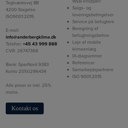
WEB-shoppen
Teglværksvej 8B
Salgs- og
4200 Slagelse
leveringsbetingelser
ISO9001:2015
Service på befugtere
Beregning af
E-mail:
befugtningsbehov
info@anderbergklima.dk
Leje af mobile
Telefon:
+45 43 999 888
klimaanlæg
CVR: 26747368
IX-diagrammer
Referencer
Bank: SparNord 9383
Samarbejdspartnere
Konto 2050296434
ISO 9001:2015
Alle priser er inkl. 25%
moms
Kontakt os