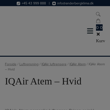
Hop
+45 43 999 888
info@anderbergklima.dk
til
indholdet
0
0
Kurv
Forside
/
Luftrensning
/
IQAir luftrensere
/
IQAir Atem
/
IQAir Atem
– Hvid
IQAir Atem – Hvid