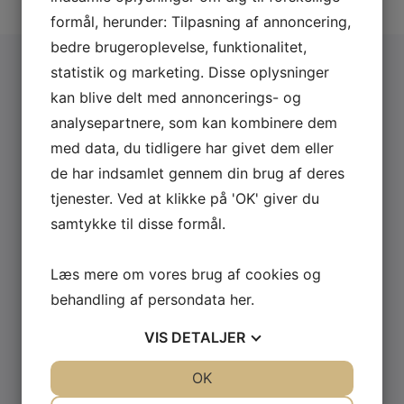
formål, herunder: Tilpasning af annoncering,
bedre brugeroplevelse, funktionalitet,
statistik og marketing. Disse oplysninger
Få et Gratis
kan blive delt med annoncerings- og
analysepartnere, som kan kombinere dem
med data, du tidligere har givet dem eller
konsulentbesøg
de har indsamlet gennem din brug af deres
tjenester. Ved at klikke på 'OK' giver du
eller et gratis
samtykke til disse formål.
tilbud
Læs mere om vores brug af cookies og
behandling af persondata
her
.
VIS
DETALJER
Udfyld formularen og vi
JA
NEJ
OK
JA
NEJ
kontakter dig
NØDVENDIGE
PRÆFERENCER