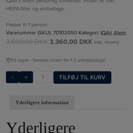
IQAir’s Atem personlig luftrenser. Prisen er inkl.
HEPA-filter og emballage.
Passer til 1 person
Varenummer (SKU):
70102050
Kategori:
IQAir Atem
3.600,00
DKK
3.360,00
DKK
Inkl. moms
På lager
- Sendes inden for 1-2 arbejdsdage
IQAir
–
+
TILFØJ TIL KURV
Atem
-
Hvid
Yderligere information
antal
Yderligere