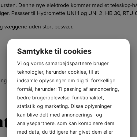
g mursten. Denne nye elektrode kommer med et teleskop-hå
stiger. Passser til Hydromette UNI 1 og UNI 2, HB 30, RT
og væggene uden stort besvær.
Samtykke til cookies
Vi og vores samarbejdspartnere bruger
teknologier, herunder cookies, til at
ing eller skriv for nærmere information
indsamle oplysninger om dig til forskellige
formål, herunder: Tilpasning af annoncering,
bedre brugeroplevelse, funktionalitet,
statistik og marketing. Disse oplysninger
kan blive delt med annoncerings- og
ation
analysepartnere, som kan kombinere dem
med data, du tidligere har givet dem eller