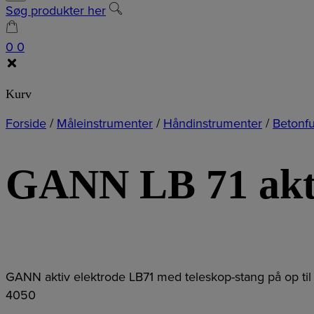
Søg produkter her
0
0
Kurv
Forside
/
Måleinstrumenter
/
Håndinstrumenter
/
Betonf
GANN LB 71 akti
GANN aktiv elektrode LB71 med teleskop-stang på op til 
4050