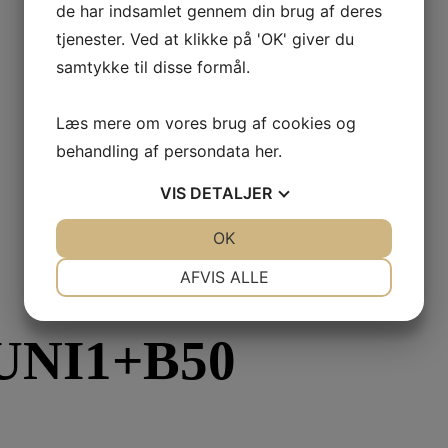
de har indsamlet gennem din brug af deres
tjenester. Ved at klikke på 'OK' giver du
samtykke til disse formål.
Læs mere om vores brug af cookies og
behandling af persondata
her
.
VIS
DETALJER
JA
NEJ
OK
JA
NEJ
NØDVENDIGE
PRÆFERENCER
AFVIS ALLE
JA
NEJ
JA
NEJ
UNI1+B50
MARKETING
STATISTIK