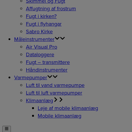
Skimmel og Fugt
Affugtning af frostrum
Fugt i kirken?
Fugt i flyhangar
Sabro Kirke
Måleinstrumenter
Air Visual Pro
Dataloggere
Fugt – transmittere
Håndinstrumenter
Varmepumper
Luft til vand varmepumpe
Luft til luft varmepumper
Klimaanlæg
Leje af mobile klimaanlæg
Mobile klimaanlæg