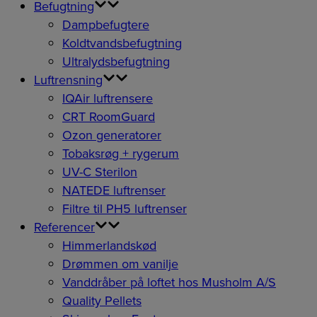
Befugtning
Dampbefugtere
Koldtvandsbefugtning
Ultralydsbefugtning
Luftrensning
IQAir luftrensere
CRT RoomGuard
Ozon generatorer
Tobaksrøg + rygerum
UV-C Sterilon
NATEDE luftrenser
Filtre til PH5 luftrenser
Referencer
Himmerlandskød
Drømmen om vanilje
Vanddråber på loftet hos Musholm A/S
Quality Pellets