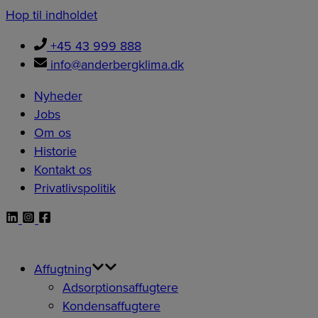
Hop til indholdet
+45 43 999 888
info@anderbergklima.dk
Nyheder
Jobs
Om os
Historie
Kontakt os
Privatlivspolitik
Affugtning
Adsorptionsaffugtere
Kondensaffugtere