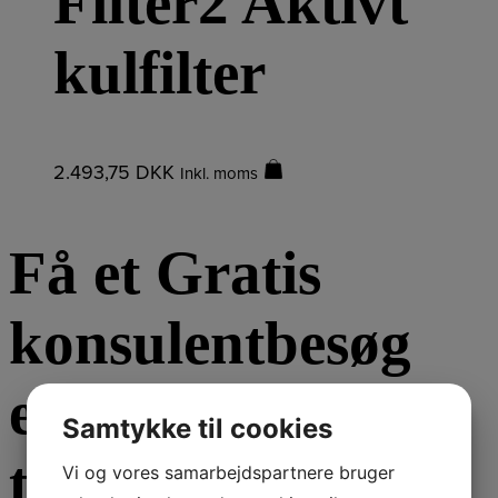
Filter2 Aktivt
kulfilter
2.493,75
DKK
Inkl. moms
Få et Gratis
konsulentbesøg
eller et gratis
Samtykke til cookies
tilbud
Vi og vores samarbejdspartnere bruger