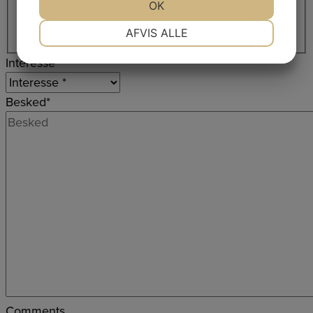
JA
NEJ
OK
JA
NEJ
By
NØDVENDIGE
PRÆFERENCER
Postnr.
AFVIS ALLE
JA
NEJ
JA
NEJ
Interesse
MARKETING
STATISTIK
Besked
*
Comments