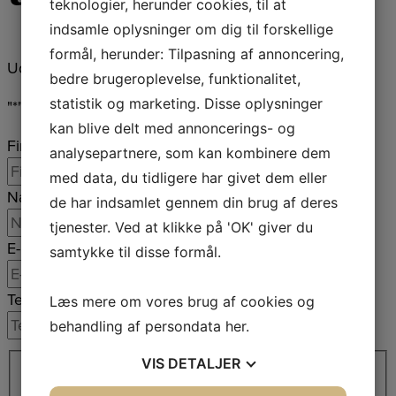
teknologier, herunder cookies, til at
indsamle oplysninger om dig til forskellige
formål, herunder: Tilpasning af annoncering,
Udfyld formularen og vi kontakter dig
bedre brugeroplevelse, funktionalitet,
statistik og marketing. Disse oplysninger
"
*
" indicates required fields
kan blive delt med annoncerings- og
Firmanavn
*
analysepartnere, som kan kombinere dem
med data, du tidligere har givet dem eller
Navn
*
de har indsamlet gennem din brug af deres
tjenester. Ved at klikke på 'OK' giver du
E-mail
*
samtykke til disse formål.
Telefon
*
Læs mere om vores brug af cookies og
behandling af persondata
her
.
Adresse
*
VIS
DETALJER
Adresselinje