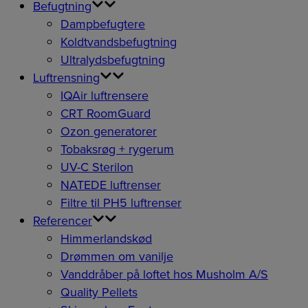
Befugtning
Dampbefugtere
Koldtvandsbefugtning
Ultralydsbefugtning
Luftrensning
IQAir luftrensere
CRT RoomGuard
Ozon generatorer
Tobaksrøg + rygerum
UV-C Sterilon
NATEDE luftrenser
Filtre til PH5 luftrenser
Referencer
Himmerlandskød
Drømmen om vanilje
Vanddråber på loftet hos Musholm A/S
Quality Pellets