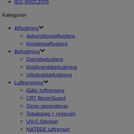
ISO 9001:2015
Kategorier
Affugtning
Adsorptionsaffugtere
Kondensaffugtere
Befugtning
Dampbefugtere
Koldtvandsbefugtning
Ultralydsbefugtning
Luftrensning
IQAir luftrensere
CRT RoomGuard
Ozon generatorer
Tobaksrøg + rygerum
UV-C Sterilon
NATEDE luftrenser