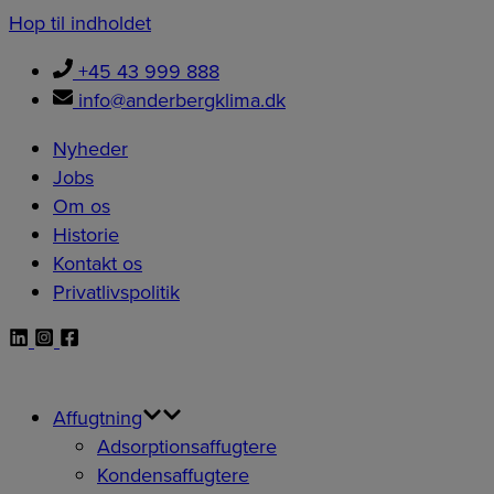
Hop til indholdet
+45 43 999 888
info@anderbergklima.dk
Nyheder
Jobs
Om os
Historie
Kontakt os
Privatlivspolitik
Affugtning
Adsorptionsaffugtere
Kondensaffugtere