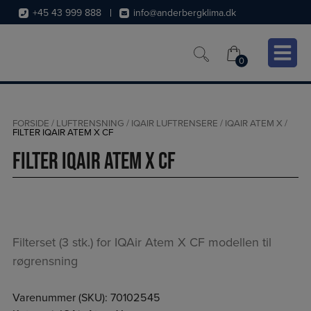
Hop
+45 43 999 888
info@anderbergklima.dk
til
indholdet
0
0
FORSIDE
/
LUFTRENSNING
/
IQAIR LUFTRENSERE
/
IQAIR ATEM X
/
FILTER IQAIR ATEM X CF
Filter IQAir Atem X CF
Filterset (3 stk.) for IQAir Atem X CF modellen til
røgrensning
Varenummer (SKU):
70102545