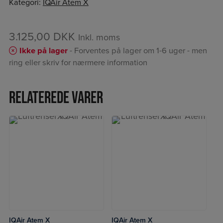
Kategori:
IQAir Atem X
3.125,00
DKK
Inkl. moms
Ikke på lager
- Forventes på lager om 1-6 uger - men
ring eller skriv for nærmere information
Relaterede varer
IQAir Atem X
IQAir Atem X
LÆS MERE
LÆS MERE