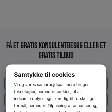
Få et Gratis konsulentbesøg eller et
gratis tilbud
Udfyld formularen og vi kontakter dig
Samtykke til cookies
Firmanavn
*
Vi og vores samarbejdspartnere bruger
teknologier, herunder cookies, til at
Navn
*
indsamle oplysninger om dig til forskellige
formål, herunder: Tilpasning af annoncering,