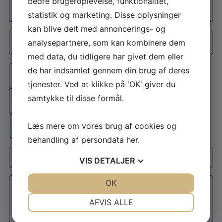
bedre brugeroplevelse, funktionalitet,
E-
mail
*
statistik og marketing. Disse oplysninger
kan blive delt med annoncerings- og
Telefon
*
analysepartnere, som kan kombinere dem
med data, du tidligere har givet dem eller
Adresse
*
Adresselinje
de har indsamlet gennem din brug af deres
tjenester. Ved at klikke på 'OK' giver du
By
samtykke til disse formål.
Postnr.
Læs mere om vores brug af cookies og
behandling af persondata
her
.
Interesse
VIS
DETALJER
Besked
*
JA
NEJ
OK
JA
NEJ
NØDVENDIGE
PRÆFERENCER
AFVIS ALLE
JA
NEJ
JA
NEJ