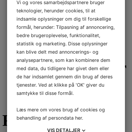
Vi og vores samarbejdspartnere bruger
teknologier, herunder cookies, til at
indsamle oplysninger om dig til forskellige
29.375,00
DKK
Inkl. moms
formål, herunder: Tilpasning af annoncering,
Læs mere
bedre brugeroplevelse, funktionalitet,
Fair luftrensere
statistik og marketing. Disse oplysninger
kan blive delt med annoncerings- og
analysepartnere, som kan kombinere dem
Aktivt Kul filter
med data, du tidligere har givet dem eller
de har indsamlet gennem din brug af deres
tjenester. Ved at klikke på 'OK' giver du
samtykke til disse formål.
715,00
DKK
Inkl. moms
Læs mere om vores brug af cookies og
Få et Gratis
behandling af persondata
her
.
VIS
DETALJER