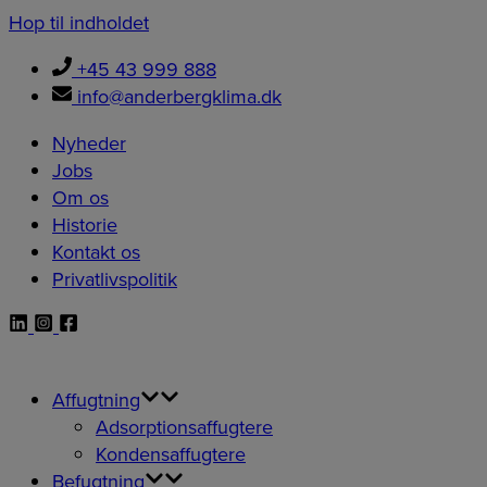
Hop til indholdet
+45 43 999 888
info@anderbergklima.dk
Nyheder
Jobs
Om os
Historie
Kontakt os
Privatlivspolitik
Affugtning
Adsorptionsaffugtere
Kondensaffugtere
Befugtning