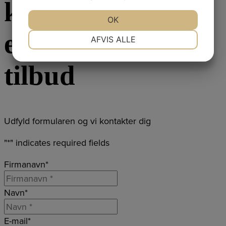
konsulentbesøg
JA
NEJ
OK
JA
NEJ
eller et gratis
NØDVENDIGE
PRÆFERENCER
AFVIS ALLE
JA
NEJ
JA
NEJ
tilbud
MARKETING
STATISTIK
Udfyld formularen og vi kontakter dig
"
*
" indicates required fields
Firmanavn
*
Navn
*
E-mail
*