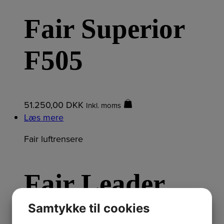
Fair Superior
F505
51.250,00
DKK
Inkl. moms
Læs mere
Fair luftrensere
Fair Leader
L1810
Samtykke til cookies