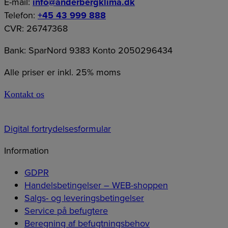
E-mail:
info@anderbergklima.dk
Telefon:
+45 43 999 888
CVR: 26747368
Bank: SparNord 9383 Konto 2050296434
Alle priser er inkl. 25% moms
Kontakt os
Digital fortrydelsesformular
Information
GDPR
Handelsbetingelser – WEB-shoppen
Salgs- og leveringsbetingelser
Service på befugtere
Beregning af befugtningsbehov