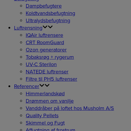
Dampbefugtere
Koldtvandsbefugtning
Ultralydsbefugtning
Luftrensning
IQAir luftrensere
CRT RoomGuard
Ozon generatorer
Tobaksrøg + rygerum
UV-C Sterilon
NATEDE luftrenser
Filtre til PH5 luftrenser
Referencer
Himmerlandskød
Drømmen om vanilje
Vanddråber på loftet hos Musholm A/S
Quality Pellets
Skimmel og Fugt
Affugtning af frostrum