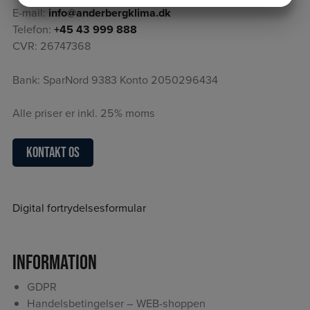
E-mail:
info@anderbergklima.dk
MARKETING
STATISTIK
Telefon:
+45 43 999 888
CVR: 26747368
Bank: SparNord 9383 Konto 2050296434
Alle priser er inkl. 25% moms
Kontakt os
Digital fortrydelsesformular
Information
GDPR
Handelsbetingelser – WEB-shoppen