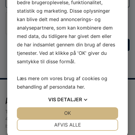
bedre brugeroplevelse, funktionalitet,
statistik og marketing. Disse oplysninger
kan blive delt med annoncerings- og
Jeg er ikke en robot
analysepartnere, som kan kombinere dem
med data, du tidligere har givet dem eller
de har indsamlet gennem din brug af deres
tjenester. Ved at klikke på 'OK' giver du
samtykke til disse formål.
Læs mere om vores brug af cookies og
behandling af persondata
her
.
Anderberg Klima A/S
VIS
DETALJER
Teglværksvej 8B
JA
NEJ
OK
JA
NEJ
4200 Slagelse
NØDVENDIGE
PRÆFERENCER
AFVIS ALLE
ISO9001:2015
JA
NEJ
JA
NEJ