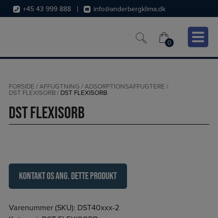
Hop
+45 43 999 888
info@anderbergklima.dk
til
indholdet
0
0
FORSIDE
/
AFFUGTNING
/
ADSORPTIONSAFFUGTERE
/
DST FLEXISORB
/
DST FLEXISORB
DST FLEXISORB
Kontakt os ang. dette produkt
Varenummer (SKU):
DST40xxx-2