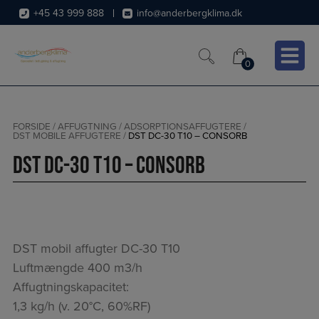
Hop
+45 43 999 888
info@anderbergklima.dk
til
indholdet
0
0
FORSIDE
/
AFFUGTNING
/
ADSORPTIONSAFFUGTERE
/
DST MOBILE AFFUGTERE
/
DST DC-30 T10 – CONSORB
DST DC-30 T10 – Consorb
DST mobil affugter DC-30 T10
Luftmængde 400 m3/h
Affugtningskapacitet:
1,3 kg/h (v. 20°C, 60%RF)