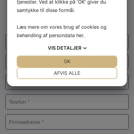
tjenester. Ved at klikke på 'OK' giver du
gratis tilbud
samtykke til disse formål.
Udfyld formularen og vi kontakter dig
Læs mere om vores brug af cookies og
behandling af persondata
her
.
Firmanavn
*
VIS
DETALJER
Navn
JA
NEJ
OK
JA
NEJ
*
NØDVENDIGE
PRÆFERENCER
AFVIS ALLE
E-
JA
NEJ
JA
NEJ
mail
*
MARKETING
STATISTIK
Telefon
*
Adresse
*