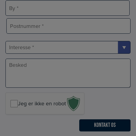
Adresselinje
By
Postnr.
Interesse
Besked
*
Jeg er ikke en robot