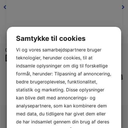
Samtykke til cookies
Vi og vores samarbejdspartnere bruger
DST Mobile affugtere
LÆS MERE
DST DC-10 – RECUSORB
teknologier, herunder cookies, til at
indsamle oplysninger om dig til forskellige
formål, herunder: Tilpasning af annoncering,
bedre brugeroplevelse, funktionalitet,
statistik og marketing. Disse oplysninger
kan blive delt med annoncerings- og
analysepartnere, som kan kombinere dem
med data, du tidligere har givet dem eller
de har indsamlet gennem din brug af deres
Få et Gratis konsulentbesøg eller et