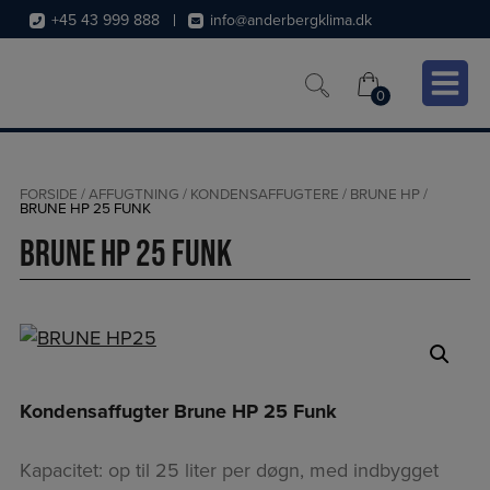
Hop
+45 43 999 888
info@anderbergklima.dk
til
indholdet
0
0
FORSIDE
/
AFFUGTNING
/
KONDENSAFFUGTERE
/
BRUNE HP
/
BRUNE HP 25 FUNK
Brune HP 25 Funk
Kondensaffugter Brune HP 25 Funk
Kapacitet: op til 25 liter per døgn, med indbygget