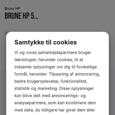
Brune HP
LÆS MERE
BRUNE HP 50 FUNK – DEMO-MODEL
33.250,00
DKK
20.000,00
DKK
Inkl. moms
Samtykke til cookies
Vi og vores samarbejdspartnere bruger
teknologier, herunder cookies, til at
indsamle oplysninger om dig til forskellige
formål, herunder: Tilpasning af annoncering,
bedre brugeroplevelse, funktionalitet,
Få et Gratis konsulentbesøg eller et
statistik og marketing. Disse oplysninger
gratis tilbud
kan blive delt med annoncerings- og
analysepartnere, som kan kombinere dem
med data, du tidligere har givet dem eller
Udfyld formularen og vi kontakter dig