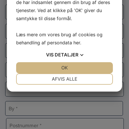
de har indsamlet gennem din brug af deres
Firmanavn
tjenester. Ved at klikke på 'OK' giver du
*
samtykke til disse formål.
Navn
*
Læs mere om vores brug af cookies og
behandling af persondata
her
.
E-
mail
VIS
DETALJER
*
Telefon
JA
NEJ
OK
JA
NEJ
*
NØDVENDIGE
PRÆFERENCER
AFVIS ALLE
Adresse
JA
NEJ
JA
NEJ
*
MARKETING
STATISTIK
Adresselinje
By