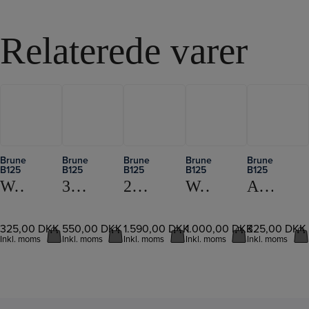
Relaterede varer
Brune
Brune
Brune
Brune
Brune
LÆS
LÆS
LÆS
LÆS
LÆS
B125
B125
B125
B125
B125
MERE
MERE
MERE
MERE
MERE
WATERFRESH 1 LITER
3 BEFUGTERMÅTTER B125
2 HYGROSTAT MED 230V STIK
WATERFRESH 5 LITER
AFKALKNINGSMIDDEL BRUNE OPTIMA
325,00
DKK
550,00
DKK
1.590,00
DKK
1.000,00
DKK
325,00
DKK
Inkl. moms
Inkl. moms
Inkl. moms
Inkl. moms
Inkl. moms