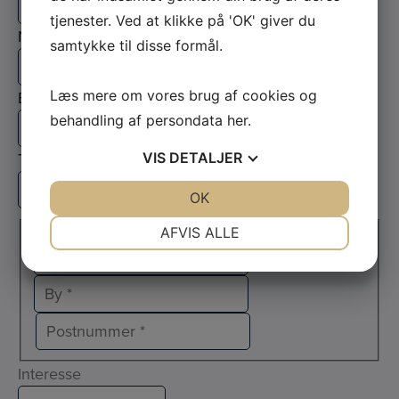
tjenester. Ved at klikke på 'OK' giver du
Navn
*
samtykke til disse formål.
E-mail
*
Læs mere om vores brug af cookies og
behandling af persondata
her
.
Telefon
*
VIS
DETALJER
JA
NEJ
OK
JA
NEJ
Adresse
*
NØDVENDIGE
PRÆFERENCER
AFVIS ALLE
Adresselinje
JA
NEJ
JA
NEJ
By
MARKETING
STATISTIK
Postnr.
Interesse