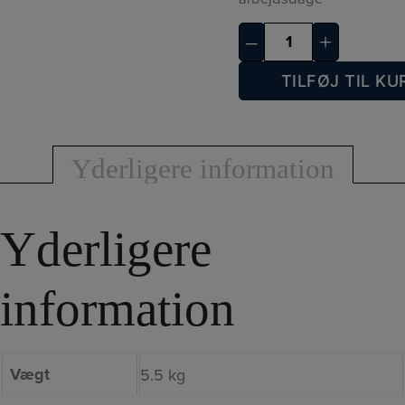
1
–
+
Brune
B125
TILFØJ TIL KU
antal
Yderligere information
Yderligere
information
Vægt
5.5 kg