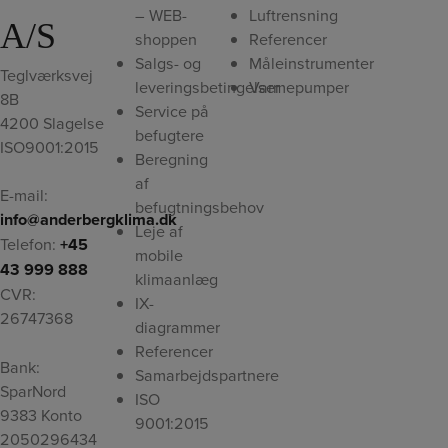
– WEB-
Luftrensning
A/S
shoppen
Referencer
Salgs- og
Måleinstrumenter
Teglværksvej
leveringsbetingelser
Varmepumper
8B
Service på
4200 Slagelse
befugtere
ISO9001:2015
Beregning
af
E-mail:
befugtningsbehov
info@anderbergklima.dk
Leje af
Telefon:
+45
mobile
43 999 888
klimaanlæg
CVR:
IX-
26747368
diagrammer
Referencer
Bank:
Samarbejdspartnere
SparNord
ISO
9383 Konto
9001:2015
2050296434