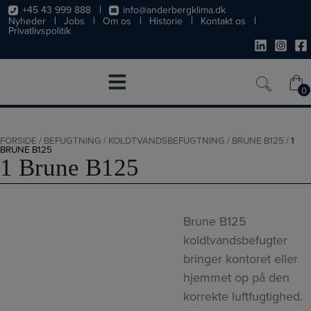
Hop
+45 43 999 888
info@anderbergklima.dk
Nyheder
Jobs
Om os
Historie
Kontakt os
til
Privatlivspolitik
indholdet
0
0
FORSIDE
/
BEFUGTNING
/
KOLDTVANDSBEFUGTNING
/
BRUNE B125
/
1
BRUNE B125
1 Brune B125
Brune B125
koldtvandsbefugter
bringer kontoret eller
hjemmet op på den
korrekte luftfugtighed.