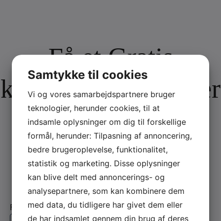
Få et Gratis
Samtykke til cookies
konsulentbesøg eller
Vi og vores samarbejdspartnere bruger
teknologier, herunder cookies, til at
et gratis tilbud
indsamle oplysninger om dig til forskellige
formål, herunder: Tilpasning af annoncering,
bedre brugeroplevelse, funktionalitet,
Udfyld formularen og vi
statistik og marketing. Disse oplysninger
kontakter dig
kan blive delt med annoncerings- og
analysepartnere, som kan kombinere dem
med data, du tidligere har givet dem eller
Firmanavn
*
de har indsamlet gennem din brug af deres