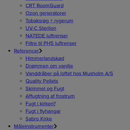
CRT RoomGuard
Ozon generatorer
Tobaksrøg + rygerum
UV-C Sterilon
NATEDE luftrenser
Filtre til PH5 luftrenser
Referencer
Himmerlandskød
Drømmen om vanilje
Vanddråber på loftet hos Musholm A/S
Quality Pellets
Skimmel og Fugt
Affugtning af frostrum
Fugt i kirken?
Fugt i flyhangar
Sabro Kirke
Måleinstrumenter