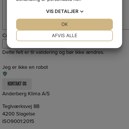
VIS
DETALJER
JA
NEJ
OK
JA
NEJ
NØDVENDIGE
PRÆFERENCER
Comments
AFVIS ALLE
JA
NEJ
JA
NEJ
Dette felt er til validering og bør ikke ændres.
MARKETING
STATISTIK
Jeg er ikke en robot
Anderberg Klima A/S
Teglværksvej 8B
4200 Slagelse
ISO9001:2015